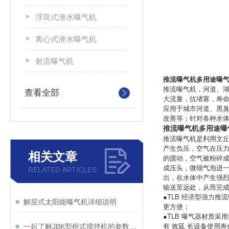
浮筒式潜水曝气机
离心式潜水曝气机
射流曝气机
推流曝气机多用途曝
推流曝气机，河道、湖
查看全部
大流量，抗堵塞，寿
应用于城市河道、黑
改善等；针对各种水
推流曝气机多用途曝
推流曝气机是利用文
产生负压，空气在压
相关文章
的搅动，空气被粉碎
成压头，微细气泡进
RELATED ARTICLES
出，在水体中产生强
输送至远处，从而完
●TLB 经济型强力
解层式太阳能曝气机详细说明
更方便；
●TLB 曝气器材质采
一起了解JBK型框式搅拌机的参数确定
有 效延 长设备使用寿