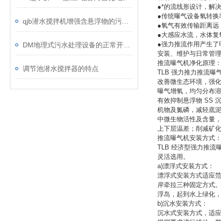
●*的流线形设计，解
●传统曝气设备氧转换
qjb潜水搅拌机增强含悬浮物的污水搅拌功能
●氧气有效传输距离远，
●大感应水流，水体复氧
●强力推流作用产生了
DM地理式污水处理设备的正常开车准备
安装、维护与日常管
推流曝气机净化原理
调节池潜水搅拌器的特点
TLB 强力推力推流
改善微生态环境，强
曝气增氧，均匀分布溶
有效抑制悬浮物 SS
机物及氮磷，减轻底
中微生物活性及含量
上下层温差；削减矿
推流曝气机安装方式
TLB 经济型强力推
灵活选用。
a)漂浮式安装方式：
漂浮式安装方式适应范
岸牵拉三种固定方式
浮岛，起到水上绿化
b)沉水安装方式：
沉水式安装方式，适应于