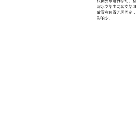
根据要求进行移动。整
深水支架由两套支架组成
放置在位置无需固定
影响少。