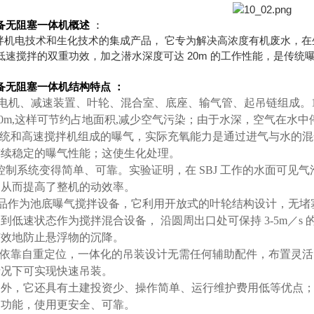
备无阻塞一体机
概述
：
搅拌机电技术和生化技术的集成产品， 它专为解决高浓度有机废水，
速搅拌的双重功效，加之潜水深度可达 20m 的工作性能，是传统
备无阻塞一体机
结构特点 ：
电机、减速装置、叶轮、混合室、底座、输气管、起吊链组成。1
0m,这样可节约占地面积,
减少空气污染；由于水深，空气在水中
气系统和高速搅拌机组成的曝气，实际充氧能力是通过进气与水的
连续稳定的曝气性能；这使生化处理。
控制系统变得简单、可靠。实验证明，在 SBJ 工作的水面可见
，从而提高了整机的动效率。
J 产品作为池底曝气搅拌设备，它利用开放式的叶轮结构设计，无
到低速状态作为搅拌混合设备， 沿圆周出口处可保持 3-5m／s 
有效地防止悬浮物的沉降。
J 产品依靠自重定位，一体化的吊装设计无需任何辅助配件，布置灵
情况下可实现快速吊装。
点外，它还具有土建投资少、操作简单、运行维护费用低等优点
护功能，使用更安全、可靠。