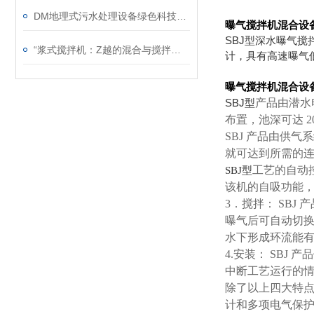
DM地理式污水处理设备绿色科技的推广价值
曝气搅拌机混合设
SBJ型深水曝气
“浆式搅拌机：Z越的混合与搅拌解决方案“
计，具有高速曝气低
曝气搅拌机混合设
SBJ型
产品由潜水
布置，池深可达 2
SBJ 产品由供
就可达到所需的
工艺的自动
SBJ型
该机的自吸功能
3．搅拌： SB
曝气后可自动切换
水下形成环流能
4.安装： SB
中断工艺运行的
除了以上四大特
计和多项电气保