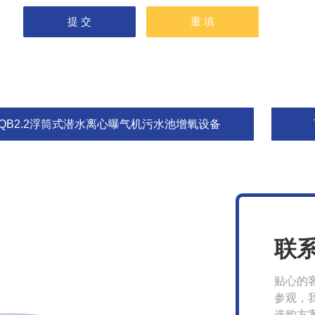
FQB2.2浮筒式潜水离心曝气机污水池增氧设备
联
贴心的
参观，
选购方