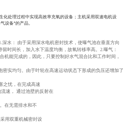
在生化处理过程中实现高效率充氧的设备；主机采用双速电机设
曝气设备*的产品。
.深水： 由于采用深水电机密封技术，使曝气池在垂直方向
停留时间长，加入水下温度均衡，故氧转移率高。
2.曝气：
混合机能完
成的，因此，只要控制好水气混合比和工作时间，
气泡密实均匀。由于叶轮在高速
运动状态下形成的负压还增加了
堵塞之忧，在完成高速
的流速， 通过池壁的反射在
活。在无需排水和不
；采用双重机械密封设