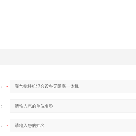
：
：
：