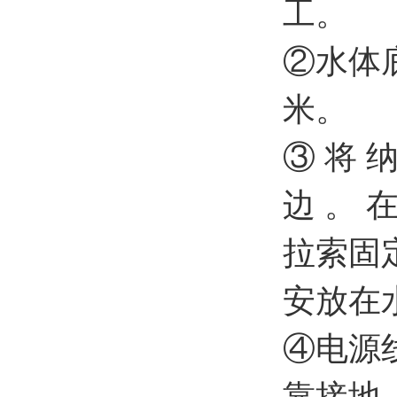
工。
②水体
米。
③ 将 纳
边 。 在
拉索固
安放在
④电源
靠接地