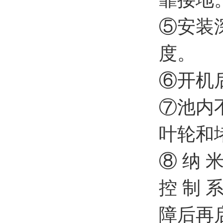
⑤安装
度。
⑥开机
⑦池内
叶轮和
⑧ 纳 米
控 制 
障后再