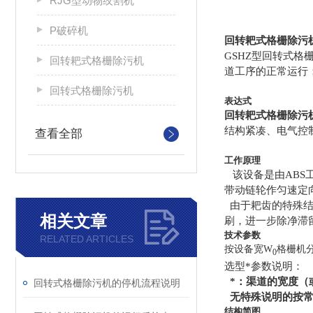
RJG型动物绞割机
P破碎机
回转耙式格栅除污
GSHZ
型回转式格
回转耙式格栅除污机
道工序的正常运行
回转式格栅除污机
表达式
回转耙式格栅除污
结构紧凑、电气控
查看全部
工作原理
该设备是由ABS
带动链轮作匀速定
由于耙齿的特殊
相关文章
刷，进一步除净滞
技术参数
RELATED ARTICLES
按设备宽W
格栅机分
0
选型*参数说明：
*：渠道的宽度（
回转式格栅除污机的停机流程说明
无特殊说明的按常
结构简图