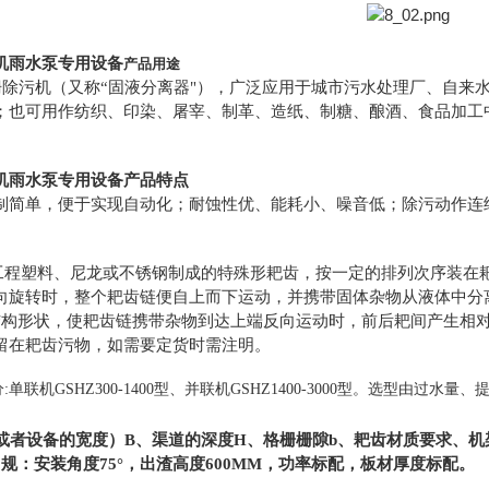
机雨水泵专用设备
产品用途
栅除污机（又称“固液分离器"），广泛应用于城市污水处理厂、自来
；也可用作纺织、印染、屠宰、制革、造纸、制糖、酿酒、食品加工
机雨水泵专用设备
产品特点
制简单，便于实现自动化；耐蚀性优、能耗小、噪音低；除污动作连
工程塑料、尼龙或不锈钢制成的特殊形耙齿，按一定的排列次序装在
向旋转时，整个耙齿链便自上而下运动，并携带固体杂物从液体中分
结构形状，使耙齿链携带杂物到达上端反向运动时，前后耙间产生相
留在耙齿污物，如需要定货时需注明。
:单联机GSHZ300-1400型、并联机GSHZ1400-3000型。选型
或者设备的宽度）B、渠道的深度H、格栅栅隙b、耙齿材质要求、机
规：安装角度75°，出渣高度600MM，功率标配，板材厚度标配。