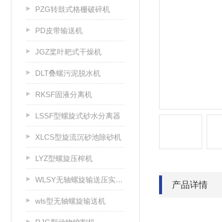
PZG转鼓式格栅破碎机
PD皮带输送机
JGZ桨叶耙式干燥机
DLT叠螺污泥脱水机
RKSF固液分离机
LSSF型螺旋式砂水分离器
XLCS型旋流沉砂池除砂机
LYZ型螺旋压榨机
WLSY无轴螺旋输送压实一体机
产品详情
wls型无轴螺旋输送机