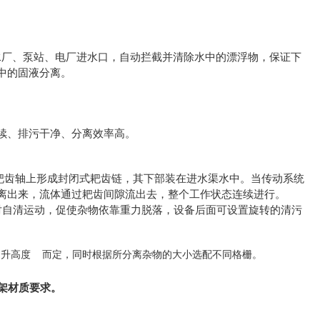
水厂、泵站、电厂进水口，自动拦截并清除水中的漂浮物，保证下
中的固液分离。
续、排污干净、分离效率高。
耙齿轴上形成封闭式耙齿链，其下部装在进水渠水中。当传动系统
离出来，流体通过耙齿间隙流出去，整个工作状态连续进行。
对自清运动，促使杂物依靠重力脱落，
设备后面可设置旋转的清污
由过水量、提升高度 而定，同时根据所分离杂物的大小选配不同格栅。
架材质要求。