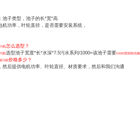
：池子类型，池子的长*宽*高
电机功率，叶轮直径，是否需要安装系统，
怎么选型？
污机
选型池子宽度*长*水深*7.5污水系列/1000=该池子需要
污机
GSHZ
型回转式格
价格多少？
除污机
，然后提供电机功率、叶轮直径、材质要求，然后和我们沟通