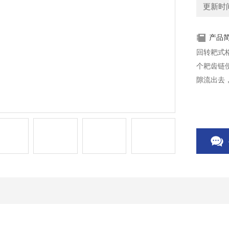
更新时间：
产品
回转耙式
个耙齿链
隙流出去