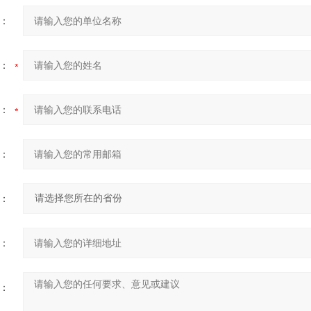
：
：
：
：
：
：
：