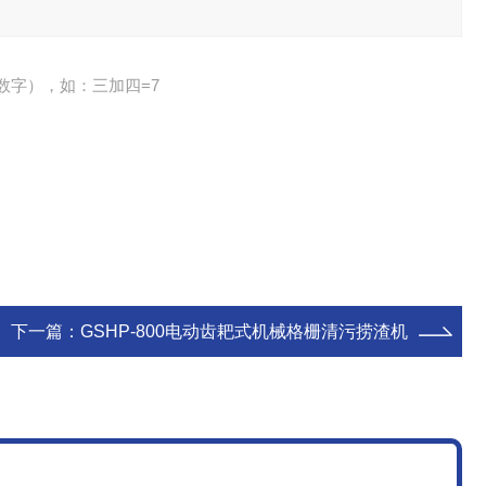
数字），如：三加四=7
下一篇：
GSHP-800电动齿耙式机械格栅清污捞渣机