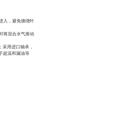
物进入，避免缠绕叶
同时将混合水气推动
测；采用进口轴承，
子超温和漏油等
。