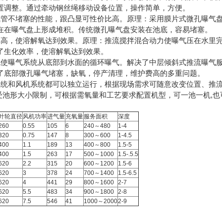
置调整。通过牵动钢丝绳移动设备位置，操作简单，方便。
气管不堵塞的性能，跟凸显可性价比高。原理：采用膜片式微孔曝气
在在曝气盘上形成堆积。传统微孔曝气盘安装在池底，容易堵塞。
率高，使溶解氧达到效果。原理：推流搅拌混合动力使曝气压在水里完
了生化效率，使溶解氧达到效果。
机使曝气系统从底部到水面的循环曝气。解决了中层倾斜式推流曝气
了底部微孔曝气堵塞，缺氧，停产清理，维护费高的多重问题。
系统和风机系统都可以独立运行，根据现场需求可随意改变位置、推
不受池形大小限制，可根据需氧量和工艺要求配置机型，可一池一机,也
叶轮直径
风机功率
进气量
充氧量
服务面积
深度
260
0.55
105
6
240～480
1-4
320
0.75
147
8
300～600
1-4.5
400
1.1
189
13
400～800
1.5-5
400
1.5
263
17
500～1000
1.5-.5.5
620
2.2
315
20
600～1200
1.5-6
620
3
378
24
700～1400
1.5-6.5
620
4
441
29
800～1600
2-7
620
5.5
483
34
900～1800
2-8
620
7.5
546
41
1000～2000
2-9