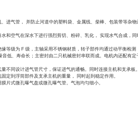
电机、进气管， 并防止河道中的塑料袋、金属线、柴棒、包装带等杂
。
件将水和空气在深水下进行强烈剪切、粉碎、乳化， 实现水气合成，
绝缘等级为 F 级，主轴采用不锈钢材质，转子部件均通过动平衡检
噪音低、寿命长；主密封由二只机械密封串联而成。电机内还配有定
进气量不同设计进气管尺寸，保证进气的通畅。同时连接主机和支承板
主机固定到浮筒部件及支承主机的重量， 同时起到稳定作用。
采用膜片式微孔曝气盘或微孔曝气管。气泡均匀细小。