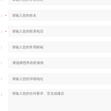
：
：
：
：
：
：