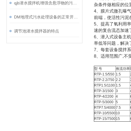
qjb潜水搅拌机增强含悬浮物的污水搅拌功能
杂条件做相应的位
4、膜片式微孔曝
DM地理式污水处理设备的正常开车准备
前端，使活性污泥
5、提高了氧利用
速的复合流态加速
调节池潜水搅拌器的特点
6、潜入式设备主
率低等问题，解决
7、每套设备搅拌
8、适用范围广,
型 号
推流功率
RTP-1.5/550
1.5
RTP-2.2/750
2.2
RTP1.5/1100
1.5
RTP-3/1500
3
RTP-4/2200
4
RTP-5/3000
5
RTP7.5/4000
7.5
RTP-10/5500
10
RTP-15/7500
15