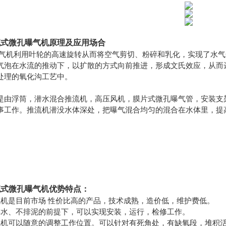
流式微孔曝气机
原理及应用场合
下曝气机利用叶轮的高速旋转从而将空气剪切、粉碎和乳化，实现了水
气泡在水流的推动下，以扩散的方式向前推进，形成文氏效应，从而
处理的氧化沟工艺中。
是由浮筒，潜水混合推流机，高压风机，膜片式微孔曝气管，安装支架，
事工作。推流机潜没水体深处，把曝气混合均匀的混合在水体里，提
流式微孔曝气机
优势特点：
气机是目前市场 性价比高的产品，技术成熟，造价低，维护费低。
排水、不排泥的前提下，可以实现安装，运行，检修工作。
气机可以随意的调整工作位置。可以针对有死角处，有缺氧段，堆积