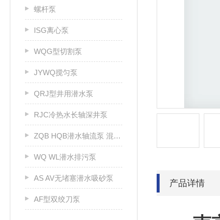
螺杆泵
ISG离心泵
WQG型切割泵
JYWQ搅匀泵
QRJ型井用潜水泵
RJC冷热水长轴深井泵
ZQB HQB潜水轴流泵 混流泵
WQ WL潜水排污泵
AS AV无堵塞潜水吸砂泵
产品详情
AF型双绞刀泵