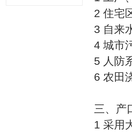
2 住
3 自
4 城
5 人
6 农
三、产
1 采