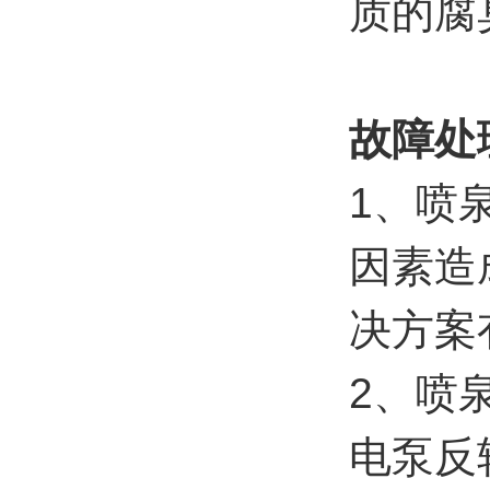
质的腐
故障处
1、喷
因素造
决方案
2、喷
电泵反