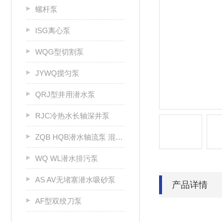
螺杆泵
ISG离心泵
WQG型切割泵
JYWQ搅匀泵
QRJ型井用潜水泵
RJC冷热水长轴深井泵
ZQB HQB潜水轴流泵 混流泵
WQ WL潜水排污泵
AS AV无堵塞潜水吸砂泵
产品详情
AF型双绞刀泵