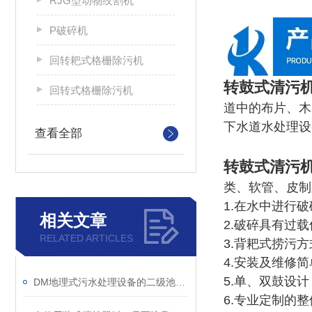
RJG型动物绞割机
P破碎机
回转耙式格栅除污机
转鼓式清污机
回转式格栅除污机
道中的布片、木
下水道水处理设
查看全部
转鼓式清污机
类、软管、皮制
1.在水中进行
相关文章
2.破碎具有过
RELATED ARTICLES
3.背耙式捞污
4.安装及维修
5.单、双鼓设
DM地理式污水处理设备的二级池设计说明
6.专业定制的