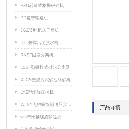
PZG转鼓式格栅破碎机
PD皮带输送机
JGZ桨叶耙式干燥机
DLT叠螺污泥脱水机
RKSF固液分离机
LSSF型螺旋式砂水分离器
XLCS型旋流沉砂池除砂机
LYZ型螺旋压榨机
WLSY无轴螺旋输送压实一体机
产品详情
wls型无轴螺旋输送机