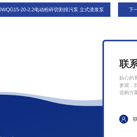
0WQG15-20-2.2电动粉碎切割排污泵 立式渣浆泵
下
联
贴心的
参观，
选购方