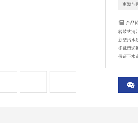
更新时间：
产品
转鼓式清
新型污水
栅截留送
保证下水