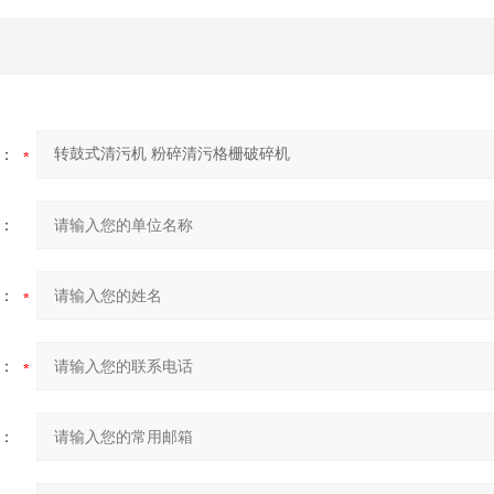
：
：
：
：
：