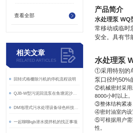
产品简介
查看全部
水处理泵 W
常移动或临时
安全。具有节
相关文章
水处理泵 
RELATED ARTICLES
①采用特别的
泵口径约50
回转式格栅除污机的停机流程说明
②机械密封采用
QJB-W型污泥回流泵在鱼塘泥沙清理中的效果剖析
8000小时以上
③整体结构紧凑
DM地理式污水处理设备绿色科技的推广价值
④密封油室内设
⑤可根据用户需
一起聊聊qjb潜水搅拌机的找正事项
性。