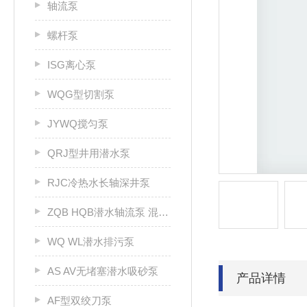
轴流泵
螺杆泵
ISG离心泵
WQG型切割泵
JYWQ搅匀泵
QRJ型井用潜水泵
RJC冷热水长轴深井泵
ZQB HQB潜水轴流泵 混流泵
WQ WL潜水排污泵
AS AV无堵塞潜水吸砂泵
产品详情
AF型双绞刀泵