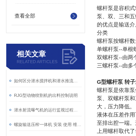
螺杆泵是容积式
查看全部
泵、双、三和五
的优点是输送介
分类
螺杆泵按螺杆数
单螺杆泵--单
相关文章
双螺杆泵--由
RELATED ARTICLES
三螺杆泵--由
如何区分潜水搅拌机和潜水推流器？
G型螺杆泵 转子
螺杆泵是依靠泵
RJG型动物绞割机的出料控制说明
泵、双螺杆泵和
大，压力降低。
潜水射流曝气机的运行监视过程简析
液体在压差作用
至排出腔一端。
螺旋输送压榨一体机 安装 使用 维护说明书
上用螺杆取代了