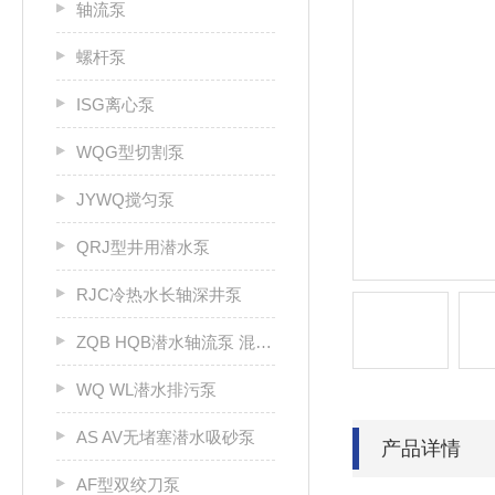
轴流泵
螺杆泵
ISG离心泵
WQG型切割泵
JYWQ搅匀泵
QRJ型井用潜水泵
RJC冷热水长轴深井泵
ZQB HQB潜水轴流泵 混流泵
WQ WL潜水排污泵
AS AV无堵塞潜水吸砂泵
产品详情
AF型双绞刀泵