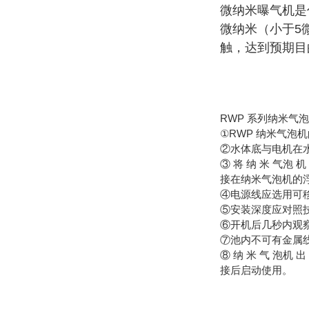
微纳米曝气机是
微纳米（小于5
触，达到预期目
RWP 系列纳米气
①RWP 纳米气泡
②水体底与电机在水
③ 将 纳 米 气泡 
接在纳米气泡机的
④电源线应选用可
⑤安装深度应对照
⑥开机后几秒内观
⑦池内不可有金属
⑧ 纳 米 气 泡机 
接后启动使用。