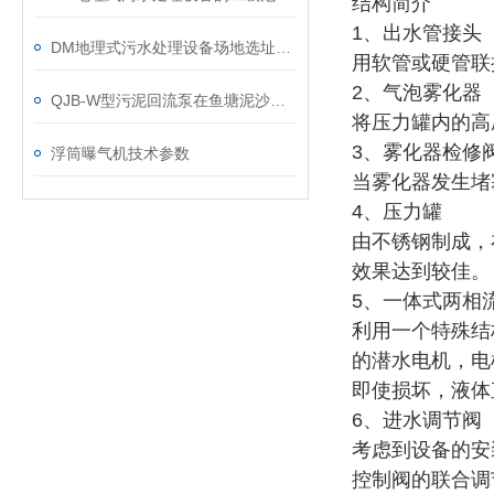
结构简介
1、出水管接头
DM地理式污水处理设备场地选址规定说明
用软管或硬管联
2、气泡雾化器
QJB-W型污泥回流泵在鱼塘泥沙清理中的效果剖析
将压力罐内的高
3、雾化器检修
浮筒曝气机技术参数
当雾化器发生堵
4、压力罐
由不锈钢制成，
效果达到较佳。
5、一体式两相
利用一个特殊结
的潜水电机，电
即使损坏，液体
6、进水调节阀
考虑到设备的安
控制阀的联合调