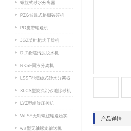
螺旋式砂水分离器
PZG转鼓式格栅破碎机
PD皮带输送机
JGZ桨叶耙式干燥机
DLT叠螺污泥脱水机
RKSF固液分离机
LSSF型螺旋式砂水分离器
XLCS型旋流沉砂池除砂机
LYZ型螺旋压榨机
WLSY无轴螺旋输送压实一体机
产品详情
wls型无轴螺旋输送机