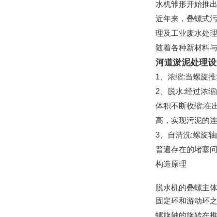
水机雏形开始推
近年来，叠螺式
理及工业废水处
随着各种新材料
河道淤泥处理设
1、浓缩:当螺旋
2、脱水:经过浓
体积不断收缩;在
高，实现污泥的
3、自清洗:螺旋
普遍存在的堵塞
构造原理
脱水机的叠螺主体
固定环和游动环
螺旋轴的旋转在