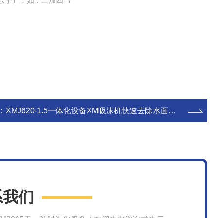
数字），如：三加四=7
：
XMJ620-1.5一体化设备XM吸沫机快速去除水面泡沫器
系我们