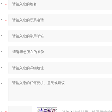
：
：
：
：
：
：
：