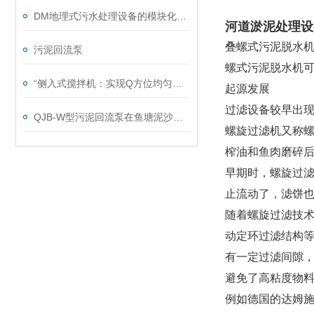
DM地理式污水处理设备的模块化特征解析
河道淤泥处理设
叠螺式污泥脱水
污泥回流泵
螺式污泥脱水机
“侧入式搅拌机：实现Q方位均匀搅拌的灵活助手“
起源发展
过滤设备较早出
QJB-W型污泥回流泵在鱼塘泥沙清理中的效果剖析
螺旋过滤机又称
榨油和鱼肉磨碎
早期时，螺旋过
止流动了，滤饼
随着螺旋过滤技
动定环过滤结构等
有一定过滤间隙
避免了高粘度物
例如德国的达姆施