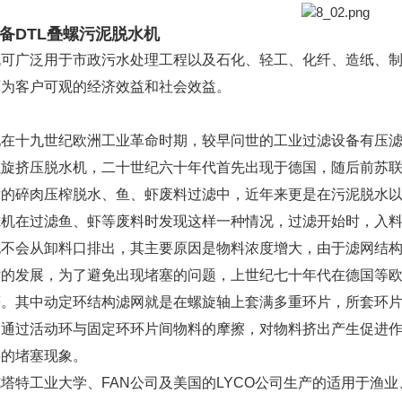
备DTL叠螺污泥脱水机
机可广泛用于市政污水处理工程以及石化、轻工、化纤、造纸、
可为客户可观的经济效益和社会效益。
现在十九世纪欧洲工业革命时期，较早问世的工业过滤设备有压
螺旋挤压脱水机，二十世纪六十年代首先出现于德国，随后前苏
后的碎肉压榨脱水、鱼、虾废料过滤中，近年来更是在污泥脱水
滤机在过滤鱼、虾等废料时发现这样一种情况，过滤开始时，入
也不会从卸料口排出，其主要原因是物料浓度增大，由于滤网结
术的发展，为了避免出现堵塞的问题，上世纪七十年代在德国等
。其中动定环结构滤网就是在螺旋轴上套满多重环片，所套环片
，通过活动环与固定环环片间物料的摩擦，对物料挤出产生促进
料的堵塞现象。
塔特工业大学、FAN公司及美国的LYCO公司生产的适用于渔业