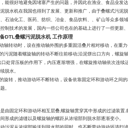
出，能很好地避免因堵塞产生的问题，并因此在渔业、食品业发
污泥脱水机在我国也得到了发展、更新和推广，由于叠螺式污泥
理、石油化工、医药、纺织、冶金、食品饮料、、矿山等众多领
与控制技术的发展，国内一些公司也在的基础上进行了一些更新
备DTL叠螺污泥脱水机
工作原理
推动轴转动时，设在推动轴外围的多重固活叠片相对移动，在重
缩的污泥随着螺旋轴的转动不断往前移动;沿泥饼出口方向，螺旋
出口处背压板的作用下，内压逐渐增强，在螺旋推动轴依次连续
连续脱水。
轴的旋转，推动游动环不断转动，设备依靠固定环和游动环之间
问题。
是由固定环和游动环相互层叠,螺旋轴贯穿其中形成的过滤装置.前
之间形成的滤缝以及螺旋轴的螺距从浓缩部到脱水部逐渐变小。
推动污泥从浓缩部输送到脱水部的同时，也不断带动游动环清扫