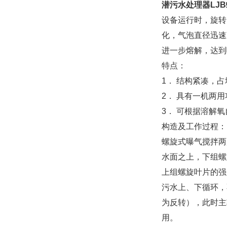
潜污水处理器LJ
设备运行时，旋转
化，气泡直径迅速
进一步熔解，达到
特点：
1． 结构紧凑，
2． 具有一机两
3． 可根据溶解
构造及工作过程：
螺旋式曝气搅拌两
水面之上，下组螺
上组螺旋叶片的强
污水上、下循环，
为反转），此时主
用。