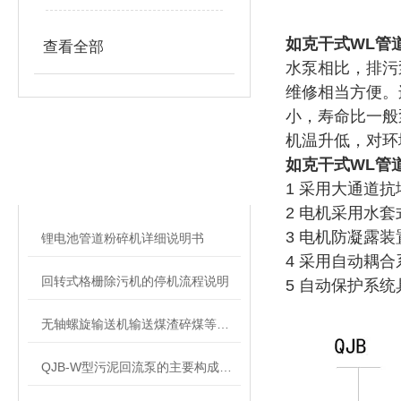
如克
干式WL管
查看全部
水泵
相比，排污
维修相当方便。
小，寿命比一般
机
温升
低，对环
相关文章
如克
干式WL管
RELATED ARTICLES
1 采用大通道抗
2 电机采用水
3 电机防凝露
锂电池管道粉碎机详细说明书
4 采用自动耦
回转式格栅除污机的停机流程说明
5 自动保护系
无轴螺旋输送机输送煤渣碎煤等物料要注意哪些？
QJB-W型污泥回流泵的主要构成解读