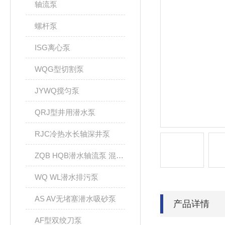
轴流泵
螺杆泵
ISG离心泵
WQG型切割泵
JYWQ搅匀泵
QRJ型井用潜水泵
RJC冷热水长轴深井泵
ZQB HQB潜水轴流泵 混流泵
WQ WL潜水排污泵
AS AV无堵塞潜水吸砂泵
产品详情
AF型双绞刀泵