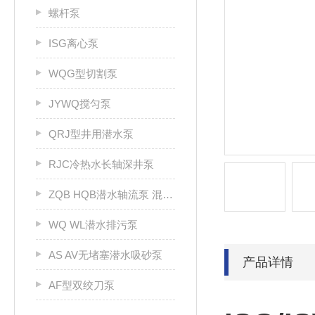
螺杆泵
ISG离心泵
WQG型切割泵
JYWQ搅匀泵
QRJ型井用潜水泵
RJC冷热水长轴深井泵
ZQB HQB潜水轴流泵 混流泵
WQ WL潜水排污泵
AS AV无堵塞潜水吸砂泵
产品详情
AF型双绞刀泵