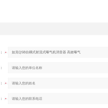
：
：
：
：