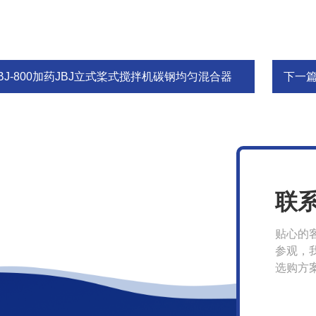
JBJ-800加药JBJ立式桨式搅拌机碳钢均匀混合器
下一
联
贴心的
参观，
选购方