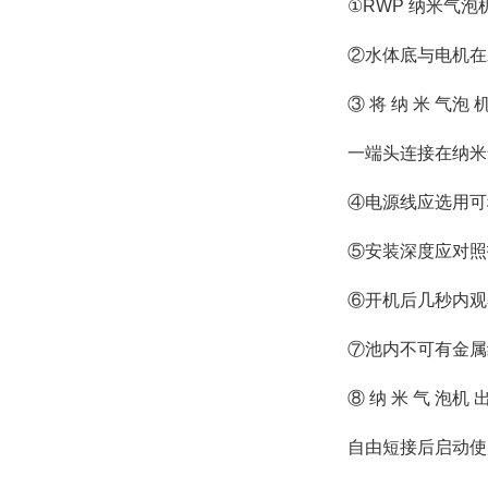
①RWP 纳米气
②水体底与电机在水
③ 将 纳 米 气泡 
一端头连接在纳米
④电源线应选用可
⑤安装深度应对照
⑥开机后几秒内观
⑦池内不可有金属
⑧ 纳 米 气 泡机 
自由短接后启动使