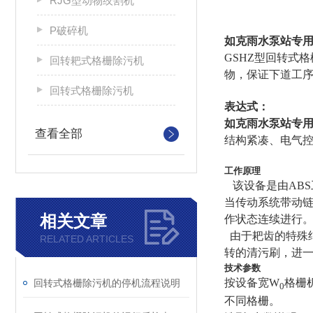
RJG型动物绞割机
P破碎机
如克
雨水泵站专用
GSHZ型回转式
回转耙式格栅除污机
物，保证下道工
回转式格栅除污机
表达式：
如克
雨水泵站专用
查看全部
结构紧凑、电气
工作原理
该设备是由AB
当传动系统带动
相关文章
作状态连续进行
由于耙齿的特殊
RELATED ARTICLES
转的清污刷，进
技术参数
按设备宽W
格栅机
回转式格栅除污机的停机流程说明
0
不同格栅。