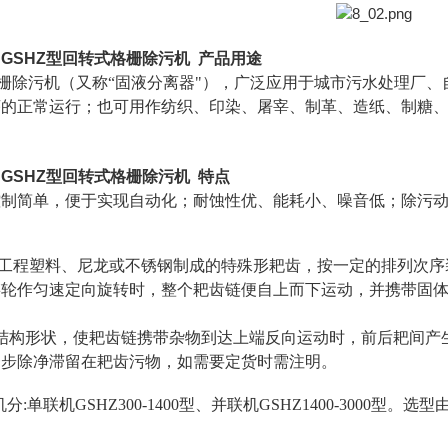
GSHZ型回转式格栅除污机
产品用途
格栅除污机（又称“固液分离器"），广泛应用于城市污水处理厂
序的正常运行；也可用作纺织、印染、屠宰、制革、造纸、制糖
GSHZ型回转式格栅除污机
特点
控制简单，便于实现自动化；耐蚀性优、能耗小、噪音低；除污
S工程塑料、尼龙或不锈钢制成的特殊形耙齿，按一定的排列次序
链轮作匀速定向旋转时，整个耙齿链便自上而下运动，并携带固
。
结构形状，使耙齿链携带杂物到达上端反向运动时，前后耙间产
一步除净滞留在耙齿污物，如需要定货时需注明。
分:单联机GSHZ300-1400型、并联机GSHZ1400-300