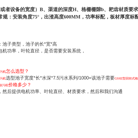
（或者设备的宽度）B、渠道的深度H、格栅栅隙b、耙齿材质要
规：安装角度75°，出渣高度600MM，功率标配，板材厚度标
：池子类型，池子的长*宽*高
电机功率，叶轮直径，是否需要安装系统，
怎么选型？
除污机
选型池子宽度*长*水深*7.5污水系列/1000=该池子需要
除污机
GSHZ型回转式
价格多少？
栅除污机
，然后提供电机功率、叶轮直径、材质要求，然后和我们沟通