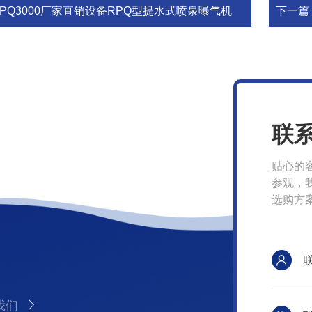
RPQ3000厂家直销设备RPQ型提水式喷泉曝气机
下一篇
联
贴心的
参观，
选购方
我们