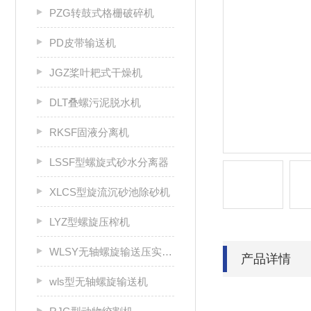
PZG转鼓式格栅破碎机
PD皮带输送机
JGZ桨叶耙式干燥机
DLT叠螺污泥脱水机
RKSF固液分离机
LSSF型螺旋式砂水分离器
XLCS型旋流沉砂池除砂机
LYZ型螺旋压榨机
WLSY无轴螺旋输送压实一体机
产品详情
wls型无轴螺旋输送机