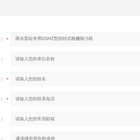
：
：
：
：
：
：