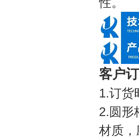
性。
客户订
1.订
2.圆
材质，