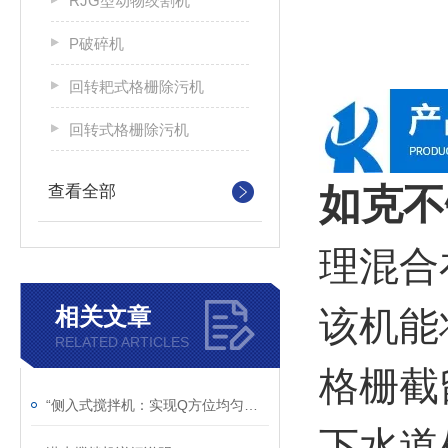
RJG型动物绞割机
P破碎机
回转耙式格栅除污机
回转式格栅除污机
如克
不
查看全部
理混合
相关文章
该机能
RELATED ARTICLES
格栅截
“侧入式搅拌机：实现Q方位均匀搅拌的灵活助手“
下水道