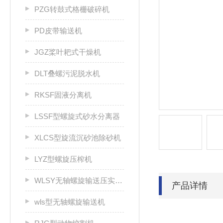
PZG转鼓式格栅破碎机
PD皮带输送机
JGZ桨叶耙式干燥机
DLT叠螺污泥脱水机
RKSF固液分离机
LSSF型螺旋式砂水分离器
XLCS型旋流沉砂池除砂机
LYZ型螺旋压榨机
WLSY无轴螺旋输送压实一体机
产品详情
wls型无轴螺旋输送机