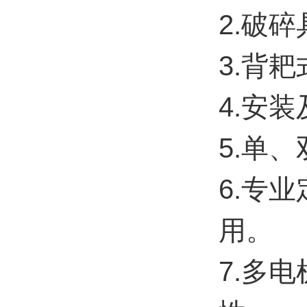
2.破
3.背
4.安
5.单
6.专
用。
7.多