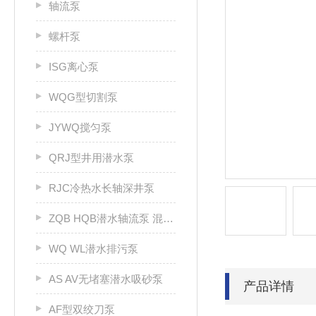
轴流泵
螺杆泵
ISG离心泵
WQG型切割泵
JYWQ搅匀泵
QRJ型井用潜水泵
RJC冷热水长轴深井泵
ZQB HQB潜水轴流泵 混流泵
WQ WL潜水排污泵
AS AV无堵塞潜水吸砂泵
产品详情
AF型双绞刀泵