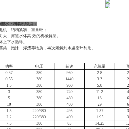
伞型水下增氧机
特点：
电机，结构紧凑、重量轻；
力大，河道水体高 效的机械解层。
体上下水循环。
藻类，泡沫，浮渣等物质，再次溶解到水里循环利用。
功率
电压
转速
充氧量
0.37
380
960
2.8
2
0.55
380
1440
3.3
2
1.5
380
960
5.8
2
3
380
740
11.2
4
5
380
480
18
6
10
380
480
29
6
1.5
220/380
495
1.37
3
2.2
220/380
490
1.95
3
7.5
380
85
14.25
1