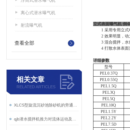
浮筒式潜水曝气机
离心式潜水曝气机
立式表面曝气机 倒
射流曝气机
1
采用专用立式
2
效果明显，动
3
混合搅拌，水
查看全部
4
打散水体表面
详细参数
型号
PEL0.37Q
相关文章
PEL0.55Q
PEL1.5Q
RELATED ARTICLES
PEL3Q
PEL5Q
XLCS型旋流沉砂池除砂机的旁通阀故障如何维修？
PEL10Q
PEL1.5Y
PEL2.2Y
qjb潜水搅拌机推力对流体运动及混合效果的影响
PEL7.5D