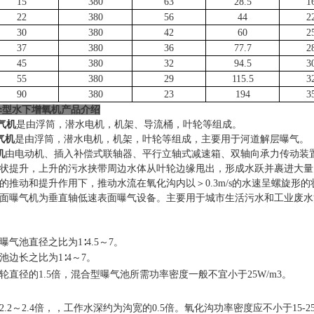
15
380
63
28.5
1
22
380
56
44
2
30
380
42
60
2
37
380
36
77.7
2
45
380
32
94.5
3
55
380
29
115.5
3
90
380
23
194
3
伞型水下增氧机
产品介绍
气机
是由浮筒，潜水电机，机架、导流桶，叶轮等组成。
气机
是由浮筒，潜水电机，机架，叶轮等组成，主要用于河道解层曝气。
机
由电动机、插入补偿式联轴器、平行立轴式减速箱、双轴向承力传动装
状提升，上升的污水挟带周边水体从叶轮边缘甩出，形成水跃并裹进大量
的推动和提升作用下，推动水流在氧化沟内以＞
0.3m/s的水速呈螺
面曝气机为垂直轴低速表面曝气设备。主要用于城市生活污水和工业废水
曝气池直径之比为
1∶4.5～7。
池边长之比为
1∶4～7。
轮直径的
1.5倍，
混合型曝气池所需功率密度一般不宜小于
25W/m3。
2.2～2.4倍，，工作水深约为沟宽的0.5倍。氧化沟功率密度应不小于15
-2