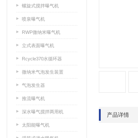
螺旋式搅拌曝气机
喷泉曝气机
RWP微纳米曝气机
立式表面曝气机
Rcycle370水循环器
微纳米气泡发生装置
气泡发生器
推流曝气机
深水曝气搅拌两用机
产品详情
太阳能曝气机