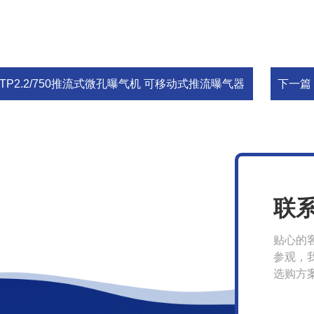
TP2.2/750推流式微孔曝气机 可移动式推流曝气器
下一篇
联
贴心的
参观，
选购方