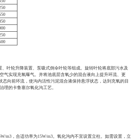
650
250
550
850
000
250
500
置
、
叶轮升降装置、泵吸式倒伞叶轮等组成。旋转叶轮将底部污水及
空气实现充氧曝气。并将池底层含氧少的混合液向上提升环流、更
旋形的状态向前环流，使沟内活性污泥混合液保持悬浮状态，达到充氧的目
治理的卡鲁塞尔氧化沟工艺。
5
W/m3，合适功率为15W/m3。氧化沟内不宜设置立柱。如需设置，立