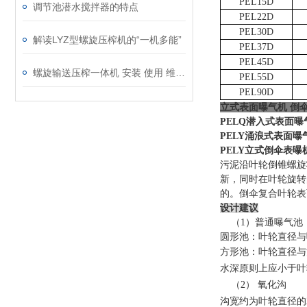
PEL15D
调节池潜水搅拌器的特点
PEL22D
PEL30D
解读LYZ型螺旋压榨机的“一机多能”
PEL37D
PEL45D
螺旋输送压榨一体机 安装 使用 维护说明书
PEL55D
PEL90D
立式表面曝气机 倒
PELQ
潜入式表面曝
PELY
涌浪式表面曝
PELY
立式倒伞表曝
污泥沿叶轮倒锥螺旋
新，同时在叶轮旋转
的。
倒伞复合叶轮表
设计建议
（1）普通曝气池
圆形池
：
叶轮直径与
方形池
：
叶轮直径与
水深原则上应小于叶
（2） 氧化沟
沟宽约为叶轮直径的