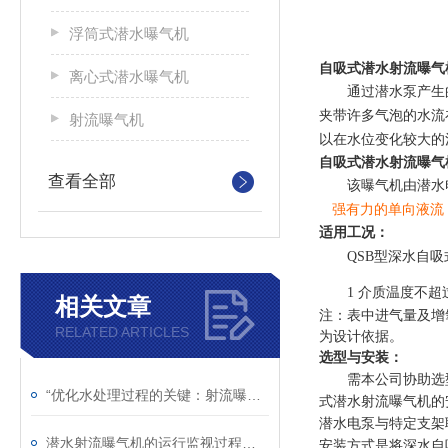
浮筒式潜水曝气机
自吸式潜水射流曝气
离心式潜水曝气机
通过潜水泵产生
夹带许多气泡的水流
射流曝气机
以在水位变化较大的
自吸式潜水射流曝气
查看全部
该曝气机由潜水
强有力的单向液流
适用工况：
QSB型深水自
1 介质温度不超过
相关文章
注：表中进气量及增
RELATED ARTICLES
为设计依据。
选型与安装：
需本公司协助选
“优化水处理过程的关键：射流曝气机的应用“
式潜水射流曝气机的
潜水电泵与特定支架
潜水射流曝气机的运行监视过程简析
安装方式是将深水自