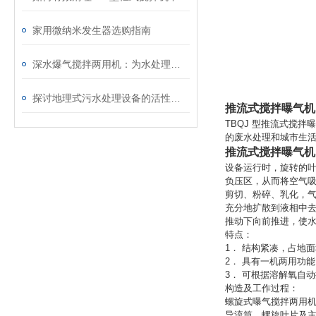
家用微纳米发生器选购指南
深水爆气搅拌两用机：为水处理带来创新解决方案
探讨地理式污水处理设备的活性污泥培养技术
推流式搅拌曝气机
TBQJ 型推流式搅
的废水处理和城市生
推流式搅拌曝气机
设备运行时，旋转的
负压区，从而将空气
剪切、粉碎、乳化，
充分地扩散到液相中
推动下向前推进，使
特点：
1． 结构紧凑，占地
2． 具有一机两用功
3． 可根据溶解氧自
构造及工作过程：
螺旋式曝气搅拌两用
导流筒、螺旋叶片及主