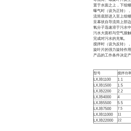
置于水面之上，下组
曝气时（设为正转）
流筒底部进入至上组
呈幕状自导流筒上部
氧分子迅速溶于污水
污水大面积与空气接
完成对污水的充氧。
搅拌时（设为反转）
旋叶片的强力旋转作
产品的工作条件决定产品
型号
搅拌功率
LXJB1100
1.1
LXJB1500
1.5
LXJB2200
2.2
LXJB4000
4
LXJB5500
5.5
LXJB7500
7.5
LXJB11000
11
LXJB22000
22