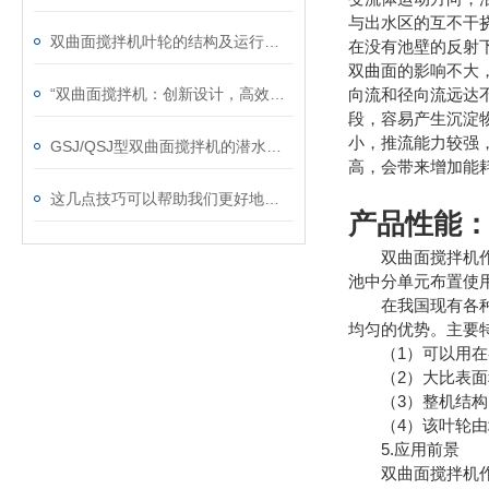
与出水区的互不干
双曲面搅拌机叶轮的结构及运行说明
在没有池壁的反射
双曲面的影响不大
“双曲面搅拌机：创新设计，高效搅拌“
向流和径向流远达
段，容易产生沉淀
小，推流能力较强
GSJ/QSJ型双曲面搅拌机的潜水式安装科普
高，会带来增加能
这几点技巧可以帮助我们更好地使用立式双曲面搅拌机
产品性能
双曲面搅拌机作为
池中分单元布置使
在我国现有各种污
均匀的优势。主要
（1）可以用在各
（2）大比表面积
（3）整机结构紧
（4）该叶轮由增
5.应用前景
双曲面搅拌机作为