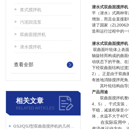
潜水式双曲面搅拌机
浆式搅拌机
平（潜水）式两种常
增加，而且会直接影
污泥回流泵
请了国家（ZL200
造和运行过程中的一
双曲面搅拌机
潜水式双曲面搅拌机
潜水搅拌机
双曲面叶轮体上表面
轴旋转而构成的曲面
动状态下的平衡。在
查看全部
下经双曲面结构过渡
2）。正是由于双曲
有效地消除搅拌死角
其叶轮结构由导流
产品用途
双曲面搅拌机整机
相关文章
4、5）。干式安装
RELATED ARTICLES
平稳，减速机噪音小
体，水温不大于40℃
在实际应用中，叶
GSJ/QSJ型双曲面搅拌机的几何特征总结
变流体运动方向，