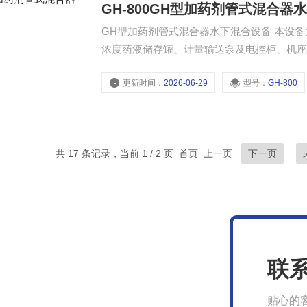
GH-800GH型加药剂管式混合器
GH型加药剂管式混合器水下混合设备 本设
浓度药液储存罐、计量输送泵及电控柜、机
结构紧凑、投药系统不易堵塞。
更新时间：
2026-06-29
型号：
GH-800
共 17 条记录，当前 1 / 2 页 首页 上一页
下一页
联
贴心的