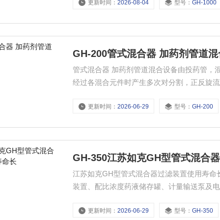
更新时间：
2026-08-04
型号：
GH-1000
罐、计量输送泵及电控柜、机座架等部件所
药系统不易堵塞。
GH-200管式混合器 加药剂管道
管式混合器 加药剂管道混合设备由投药管，
经过各混合元件时产生多次对分割，正反旋
更新时间：
2026-06-29
型号：
GH-200
GH-350江苏如克GH型管式混
江苏如克GH型管式混合器过滤装置使用寿命长： 本设备为一体化装置。主要有搅拌机、溶液罐
装置、配比浓度药液储存罐、计量输送泵及
护层。具有结构紧凑、投药系统不易堵塞。
更新时间：
2026-06-29
型号：
GH-350