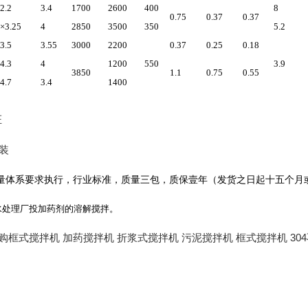
2.2
3.4
1700
2600
400
8
0.75
0.37
0.37
5×3.25
4
2850
3500
350
5.2
3.5
3.55
3000
2200
0.37
0.25
0.18
4.3
4
1200
550
3.9
3850
1.1
0.75
0.55
4.7
3.4
1400
证
装
量体系要求执行，行业标准，质量三包，质保壹年（发货之日起十五个月
水处理厂投加药剂的溶解搅拌。
购框式搅拌机 加药搅拌机 折浆式搅拌机 污泥搅拌机 框式搅拌机 304