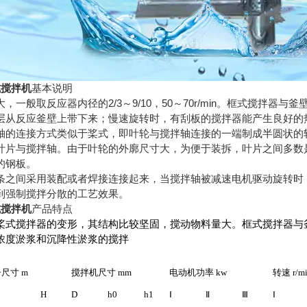
式搅拌机
基本说明
，一般取反应器内径的2/3～9/10，50～70r/min。框式搅拌
层从反应釜壁上带下来；慢速旋转时，有刮板的搅拌器能产生良好的
轴的连接方式类似于桨式，即叶轮与搅拌轴连接的一端制成半圆状的
叶片与搅拌轴。由于叶轮的外廓尺寸大，为便于装拆，叶片之间多数
的钢板。
条之间采用装配或者焊接连接起来，当搅拌轴被减速电机驱动旋转时
到强制搅拌分散的工艺效果。
式搅拌机
产品特点
桨式搅拌器的变形，其结构比较坚固，搅动物料量大。框式搅拌器与
浓度淤浆和沉降性淤浆的搅拌
子尺寸
m
搅拌机尺寸
mm
电动机功率
kw
转速
r/m
B
H
D
h0
h1
Ⅰ
Ⅱ
Ⅲ
Ⅰ