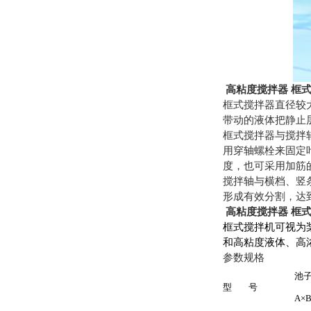
高粘度搅拌器 框
框式搅拌器直径较大
带动的液体把静止
框式搅拌器与搅拌
用穿轴螺栓来固定
度，也可采用加筋
搅拌轴与横档、竖
形成有效分割，达
高粘度搅拌器 框
框式搅拌机可视为
和高粘度液体、高
参数规格
池
型
号
A×