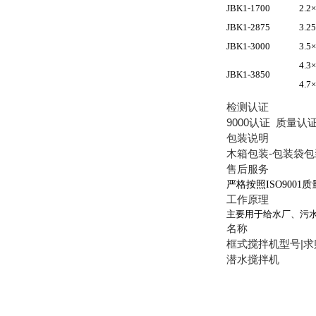
JBK1-1700
2.2×
JBK1-2875
3.2
JBK1-3000
3.5×
4.3×
JBK1-3850
4.7×
检测认证
9000认证 质量认
包装说明
木箱包装-包装袋包
售后服务
严格按照
ISO9001
质
工作原理
主要用于给水厂、污
名称
框式搅拌机型号|求
潜水搅拌机