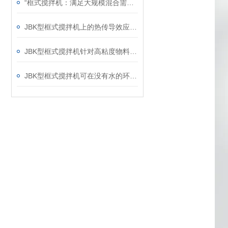
“框式搅拌机：满足大规模混合需求的理想选择“
JBK型框式搅拌机上的热传导效应分析
JBK型框式搅拌机针对高粘度物料的搅拌说明
JBK型框式搅拌机可在没有水的环境中运行吗？