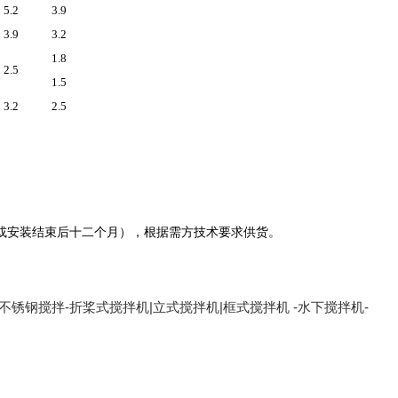
5.2
3.9
3.9
3.2
1.8
2.5
1.5
3.2
2.5
或安装结束后十二个月），
根据需方技术要求供货。
不锈钢搅拌-折桨式搅拌机|立式搅拌机|框式搅拌机 -水下搅拌机-