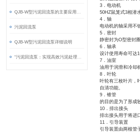
3．电动机
QJB-W型污泥回流泵的主要应用及选型
50HZ鼠笼式3相
4．轴
电动机的轴采用不
污泥回流泵
5．密封
O
静密封为
型密封
QJB-W型污泥回流泵详细说明
6．轴承
设计使用寿命可达10
“污泥回流泵：实现高效污泥处理的关键设备“
7．油室
油用于润滑和冷却
8．叶轮
叶轮有三枚叶片，
自清功能。
9．锥管
的目的是为了形成
10．排出接头
排出接头用于将进
11
．引导装置
引导装置由两根管