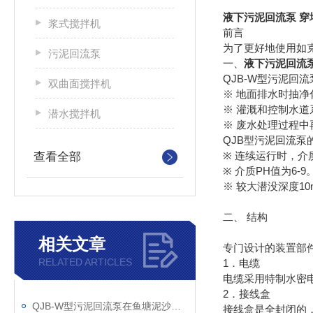
液下污泥回流泵 穿
浆式搅拌机
前言
为了更好地使用如
污泥回流泵
一、
液下污泥回流
QJB-W型污泥回
双曲面搅拌机
※ 地面排水时抽净
※ 灌溉和控制水道
潜水搅拌机
※ 废水处理过程
QJB
型污泥回流泵
※
查看全部
连续运行时，介
※
PH
6-9
介质
值为
※ 较
1
大潜没深度
二、 结构
相关文章
专门设计的装置部
RELATED ARTICLES
1
．电缆
电缆采用特制水密
2．接线盒
QJB-W型污泥回流泵在鱼塘泥沙清理中的效果剖析
接线盒是全封闭的