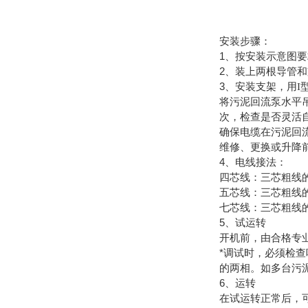
安装步骤：
1
、按安装示意图要
2
、装上两根导管和
3
、安装支架，用
I
将污泥回流泵水平
次，检查是否灵活
确保电缆在污泥回
维修、更换或升降
4
、电线
四芯线：三芯粗线
五芯线：三芯粗线
七芯线：三芯粗线
5
、试运转
开机前，由合格专
*调试时，必须检
的两相。如多台污
6
、运转
在试运转正常后，