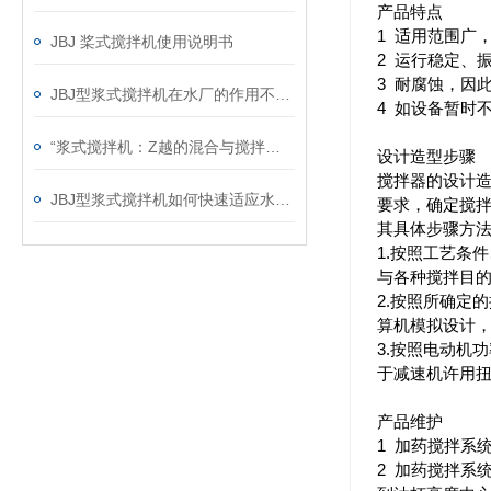
产品特点
1 适用范围广
JBJ 桨式搅拌机使用说明书
2 运行稳定、
3 耐腐蚀，因此
JBJ型浆式搅拌机在水厂的作用不言而喻
4 如设备暂时
“浆式搅拌机：Z越的混合与搅拌解决方案“
设计造型步骤
搅拌器的设计
JBJ型浆式搅拌机如何快速适应水量的变化？
要求，确定搅
其具体步骤方
1.按照工艺条
与各种搅拌目
2.按照所确定
算机模拟设计
3.按照电动机
于减速机许用
产品维护
1 加药搅拌系
2 加药搅拌系