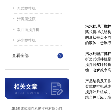
浆式搅拌机
污泥回流泵
污水处理厂搅拌
双曲面搅拌机
桨式搅拌机结构
的形状特点不
潜水搅拌机
的液体，悬浮
污水处理厂搅拌
查看全部
折桨式搅拌机
搅拌器桨叶转折
稳，溶解效率
产品结构及工
相关文章
桨式搅拌机系统
搅拌叶片组成
RELATED ARTICLES
结合并反应，
JBJ型浆式搅拌机搅拌杆材质为何选碳钢？