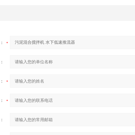
：
：
：
：
：