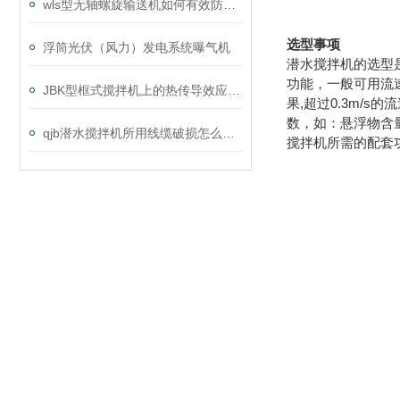
wls型无轴螺旋输送机如何有效防止物料外溢？
选型事项
浮筒光伏（风力）发电系统曝气机
潜水搅拌机的选型
功能，一般可用流速
JBK型框式搅拌机上的热传导效应分析
果,超过0.3m
数，如：悬浮物含
qjb潜水搅拌机所用线缆破损怎么办？
搅拌机所需的配套