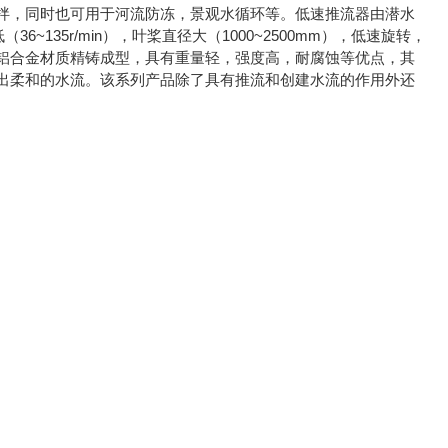
搅拌，同时也可用于河流防冻，景观水循环等。低速推流器由潜水
~135r/min），叶桨直径大（1000~2500mm），低速旋转，
铝合金材质精铸成型，具有重量轻，强度高，耐腐蚀等优点，其
出柔和的水流。该系列产品除了具有推流和创建水流的作用外还