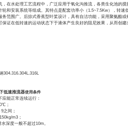
拌机，在水处理工艺流程中，广泛应用于氧化沟推流，各类生化池的
和安装系统等组成。其特点是配套功率小（1.5~7.5Kw），转速低（36
服务范围广。后掠式香蕉型叶桨设计，具有自洁功能，采用聚氨酯或
可保证在低转速的运动状态下于液体产生良好的阻尼效果，从而创建
.316.304L.316L
水下低速推流器
使用条件
下应能正常连续运行：
0℃；
～9之间；
50kg/m3；
潜水深度一般不超过10m。