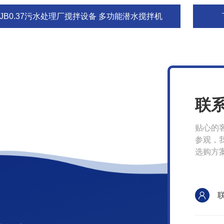
QJB0.37污水处理厂搅拌设备 多功能潜水搅拌机
联
贴心的
参观，
选购方