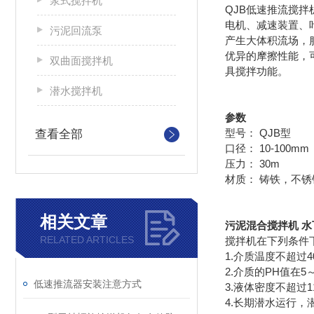
浆式搅拌机
QJB低速推流搅
电机、减速装置、叶轮
污泥回流泵
产生大体积流场，
优异的摩擦性能，
双曲面搅拌机
具搅拌功能。
潜水搅拌机
参数
型号： QJB型
查看全部
口径： 10-100mm
压力： 30m
材质： 铸铁，不锈钢304
相关文章
污泥混合搅拌机 
RELATED ARTICLES
搅拌机在下列条件
1.介质温度不超过4
2.介质的PH值在5
低速推流器安装注意方式
3.液体密度不超过11
4.长期潜水运行，