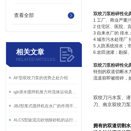
双绞刀泵粉碎性化
查看全部
1 工厂、商业严重
2 住宅区、医院、
3 自来水厂的 排水
4 城市污水处理厂
5 人防系统排水；
相关文章
6 农田浇灌；勘探
RELATED ARTICLES
双绞刀泵粉碎性化
特别的双道切断水
AF型双绞刀泵的优势之处介绍
流道前即被绞碎，
qjb潜水搅拌机推力对流体运动及混合效果的影响
双绞刀污水泵、潜
刀、南京双绞刀泵
JBJ型浆式搅拌机在水厂的作用不言而喻
XLCS型旋流沉砂池除砂机的运行事项及维护
拥有的双道切割水