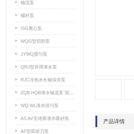
轴流泵
螺杆泵
ISG离心泵
WQG型切割泵
JYWQ搅匀泵
QRJ型井用潜水泵
RJC冷热水长轴深井泵
ZQB HQB潜水轴流泵 混流泵
WQ WL潜水排污泵
AS AV无堵塞潜水吸砂泵
产品详情
AF型双绞刀泵