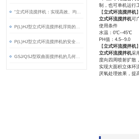
制，也可单机运行
“立式环流搅拌机：实现高效、均匀混合的利器“
【
立式环流搅拌机
立式环流搅拌机
可
使用条件
P(L)HJ型立式环流搅拌机浮筒的固定解析
水温：0℃--45℃
PH值：4.5--9.0
P(L)HJ型立式环流搅拌机的安全操作技巧
【
立式环流搅拌机
立式环流搅拌机
采
GSJ/QSJ型双曲面搅拌机的几何特征总结
度向四周喷射扩散
实现大面积立体环
厌氧处理效果，提