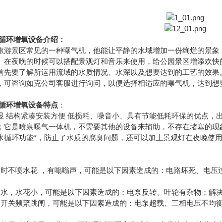
循环增氧设备
介绍：
旅游景区常见的一种曝气机，他能让平静的水域增加一份绚烂的景象
。在夜晚的时候可以搭配景观灯和音乐来使用，给公园景区增添欢快
首先要了解所运用流域的水质情况、水深以及想要达到的工艺的效果
，可咨询如克公司客服进行询问，以便选择相适应的曝气机，达到想
循环增氧设备
特点
：
显 结构紧凑安装方便 低损耗、噪音小、具有节能低耗环保的优点，
；它是喷泉曝气一体机，不需要其他的设备来辅助，不存在堵塞的现
水循环功能*，防止了水质的腐臭问题，还可以加上景观灯在夜晚使用
动时不喷水花 ，有嗡嗡声，可能是以下因素造成的：电路坏死、电压
喷水，水花小，可能是以下因素造成的：电泵反转、叶轮有杂物；解
护开关频繁跳闸，可能是以下因素造成的：电泵超载、三相电压不均