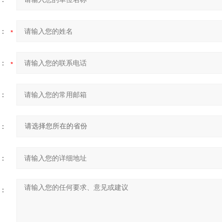
：
：
：
：
：
：