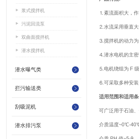
浆式搅拌机
⒈紊流面积大，作
污泥回流泵
⒉水流采用垂直大
双曲面搅拌机
⒊搅拌机的动力为
潜水搅拌机
⒋潜水电机的主密
⒌电机绕组为
F
潜水曝气类
⒍可采取多种安装
拦污输送类
适用范围和适用条
刮吸泥机
可广泛用于石油、
介质温度
~
0
℃
-40
潜水排污泵
介质
PH
值
~5-9