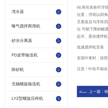
⑷.用吊具拴牢浮
滗水器
位置，浮筒以四
叉垂直且与浮筒
曝气搅拌两用机
位
可能下降的幅
起吊、悬挂搅拌
砂水分离器
低速搅拌机安装
PD皮带输送机
安装叶浆时，按照
注意！叶轮不能在
除砂机
无轴螺旋输送机
上一篇：
LYZ型螺旋压榨机