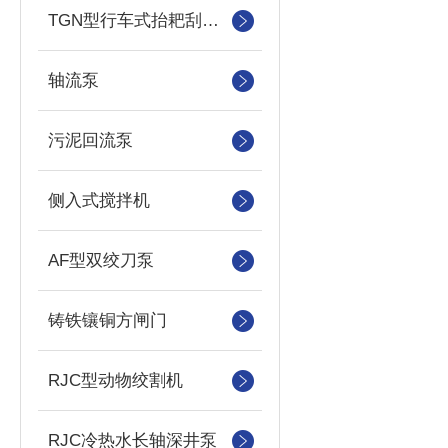
TGN型行车式抬耙刮泥（撇渣机）机
轴流泵
污泥回流泵
侧入式搅拌机
AF型双绞刀泵
铸铁镶铜方闸门
RJC型动物绞割机
RJC冷热水长轴深井泵