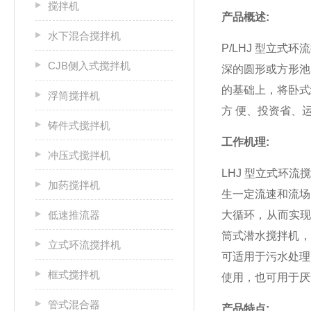
搅拌机
产品概述
:
水下混合搅拌机
P/LHJ
型立式环
CJB侧入式搅拌机
深的圆形或方形
的基础上，将卧
浮筒搅拌机
方
便、投资省、
铸件式搅拌机
工作机理
:
冲压式搅拌机
LHJ
型立式环流
加药搅拌机
生一定流速和流
低速推流器
大循环，从而实
筒式潜水搅拌机
立式环流搅拌机
可适用于污水处
框式搅拌机
使用，也可用于
管式混合器
产品特点
: