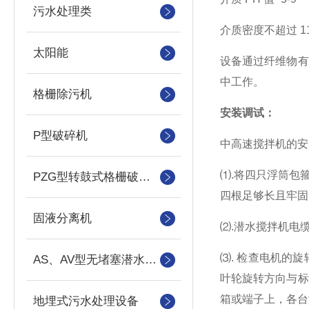
污水处理类
介质密度不超过
1
太阳能
设备通过纤维物有
中工作。
格栅除污机
安装调试：
P型破碎机
中高速搅拌机的安
⑴.将四只浮筒包
PZG型转鼓式格栅破碎机
四根足够长且牢固
固液分离机
⑵.潜水搅拌机电
⑶. 检查电机的
AS、AV型无堵塞潜水吸砂泵
叶轮旋转方向与
箱或端子上，各
地埋式污水处理设备