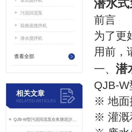
潜水式
浆式搅拌机
污泥回流泵
前言
双曲面搅拌机
为了更
潜水搅拌机
用前，
查看全部
潜
一、
QJB
相关文章
※ 地
RELATED ARTICLES
※ 灌
QJB-W型污泥回流泵在鱼塘泥沙清理中的效果剖析