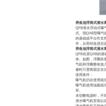
养鱼池浮筒式潜水
QFB潜水浮动式
式。现QXB型曝
的基础或平台作支
作，从而经改进后
养鱼池浮筒式潜水
QFB在原QXB
体。如图，浮圈依
气机和浮圈整体放
修时只需将固定在
使用条件：
曝气机仍在使用或
曝气机使用油脂或
坏。
末切断电源时，不
潜水曝气机安装以
潜水曝气机不能放