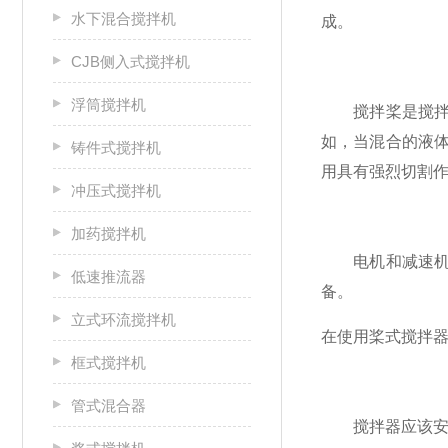
水下混合搅拌机
成。
CJB侧入式搅拌机
浮筒搅拌机
搅拌桨是搅拌器
如，当混合的液
铸件式搅拌机
用具有强烈切割
冲压式搅拌机
加药搅拌机
电机和减速机是
低速推流器
备。
立式环流搅拌机
在使用桨式搅拌
框式搅拌机
管式混合器
搅拌器应该安装