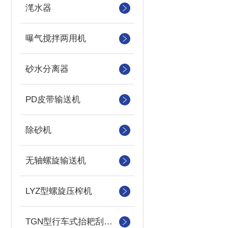
滗水器
曝气搅拌两用机
砂水分离器
PD皮带输送机
除砂机
无轴螺旋输送机
LYZ型螺旋压榨机
TGN型行车式抬耙刮泥（撇渣机）机