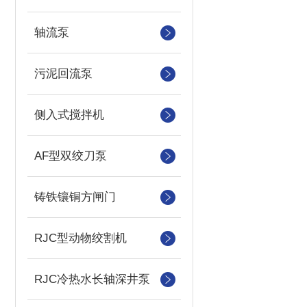
轴流泵
污泥回流泵
侧入式搅拌机
AF型双绞刀泵
铸铁镶铜方闸门
RJC型动物绞割机
RJC冷热水长轴深井泵