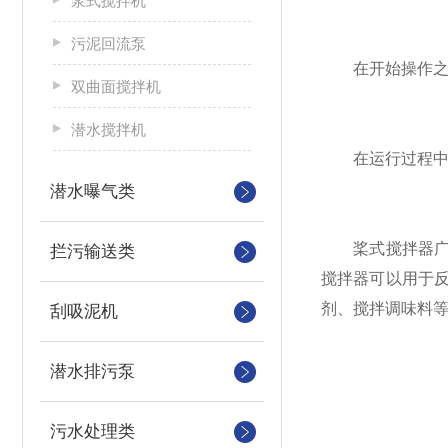
浆式搅拌机
污泥回流泵
在开始操作之前
双曲面搅拌机
潜水搅拌机
在运行过程中，
潜水曝气类
桨式搅拌器广泛
拦污输送类
搅拌器可以用于
剂、搅拌调味料
刮吸泥机
潜水排污泵
污水处理类