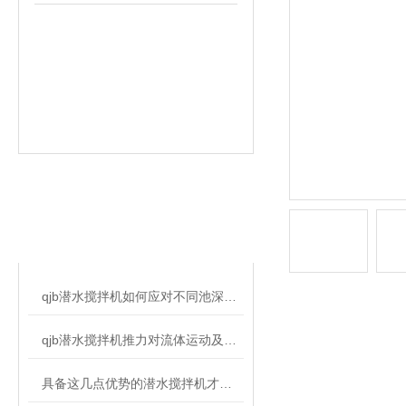
相关文章
RELATED ARTICLES
qjb潜水搅拌机如何应对不同池深的装设工作？
qjb潜水搅拌机推力对流体运动及混合效果的影响
具备这几点优势的潜水搅拌机才算可靠！