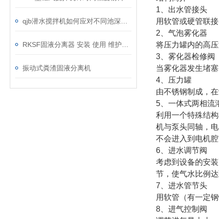
1、出水管接头
qjb潜水搅拌机如何应对不同池深的装设工作？
用软管或硬管联接
2、气泡雾化器
RKSF固液分离器 安装 使用 维护说明书
将压力罐内的高压
3、雾化器检修阀
振动式粪渣固液分离机
当雾化器发生堵塞
4、压力罐
由不锈钢制成，在
5、一体式两相流
利用一个特殊结构
机与泵头同轴，电
不会进入到电机腔
6、进水调节阀
考虑到设备的安装
节，使气水比例达
7、进水管节头
用软管（有一定钢
8、进气控制阀