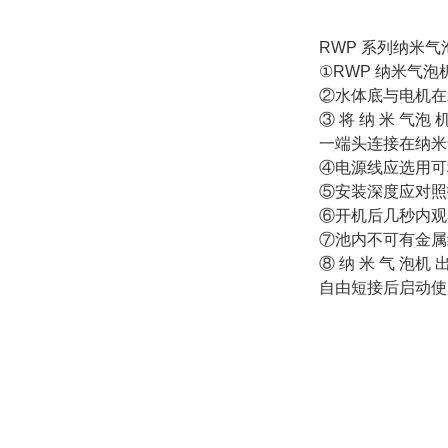
RWP 系列纳米
①RWP 纳米气
②水体底与电机在水
③ 将 纳 米 气泡 
一端头连接在纳米
④电源线应选用可
⑤安装深度应对照
⑥开机后几秒内观
⑦池内不可有金属
⑧ 纳 米 气 泡机 
自由短接后启动使