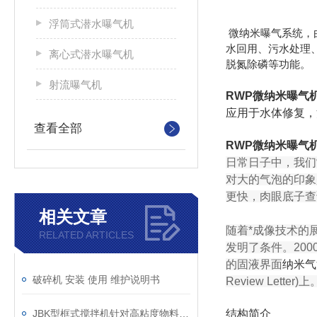
浮筒式潜水曝气机
微纳米曝气系统，
水回用、污水处理
离心式潜水曝气机
脱氮除磷等功能。
射流曝气机
RWP微纳米曝气
应用于水体修复，污
查看全部
RWP微纳米曝气
日常日子中，我们
对大的气泡的印象
更快，肉眼底子查
相关文章
随着*成像技术的
RELATED ARTICLES
发明了条件。200
的固液界面
纳米气
破碎机 安装 使用 维护说明书
Review Letter)上
JBK型框式搅拌机针对高粘度物料的搅拌说明
结构简介