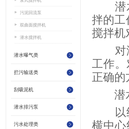
浆式搅拌机
潜水
污泥回流泵
拌的工
双曲面搅拌机
搅拌机
潜水搅拌机
对潜
潜水曝气类
工作。
拦污输送类
正确的
刮吸泥机
潜水
潜水排污泵
以纵
横中心
污水处理类