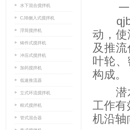
一起
水下混合搅拌机
qjb
CJB侧入式搅拌机
浮筒搅拌机
动，使
铸件式搅拌机
及推流
冲压式搅拌机
叶轮、
加药搅拌机
构成。
低速推流器
潜水
立式环流搅拌机
工作有
框式搅拌机
机沿轴
管式混合器