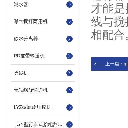
滗水器
才能是
线与搅
曝气搅拌两用机
相配合
砂水分离器
PD皮带输送机
上一篇：
q
除砂机
无轴螺旋输送机
LYZ型螺旋压榨机
TGN型行车式抬耙刮泥（撇渣机）机