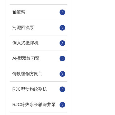
轴流泵
污泥回流泵
侧入式搅拌机
AF型双绞刀泵
铸铁镶铜方闸门
RJC型动物绞割机
RJC冷热水长轴深井泵