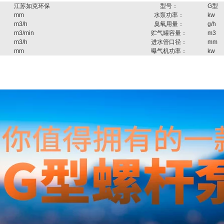
江苏如克环保
型号：
G型
mm
水泵功率：
kw
m3/h
臭氧用量：
g/h
m3/min
贮气罐容量：
m3
m3/h
进水管口径：
mm
mm
曝气机功率：
kw