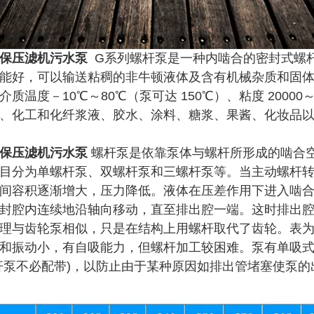
保压滤机污水泵
G系列螺杆泵是一种内啮合的密封式螺
能好，可以输送粘稠的非牛顿液体及含有机械杂质和固体
质温度－10℃～80℃（泵可达 150℃）、粘度 20000～
、化工和化纤浆液、胶水、涂料、糖浆、果酱、化妆品
保压滤机污水泵
螺杆泵是依靠泵体与螺杆所形成的啮合
目分为单螺杆泵、双螺杆泵和三螺杆泵等。当主动螺杆
间容积逐渐增大，压力降低。液体在压差作用下进入啮
封腔内连续地沿轴向移动，直至排出腔一端。这时排出
理与齿轮泵相似，只是在结构上用螺杆取代了齿轮。表
和振动小，有自吸能力，但螺杆加工较困难。泵有单吸式
杆泵不必配带)，以防止由于某种原因如排出管堵塞使泵