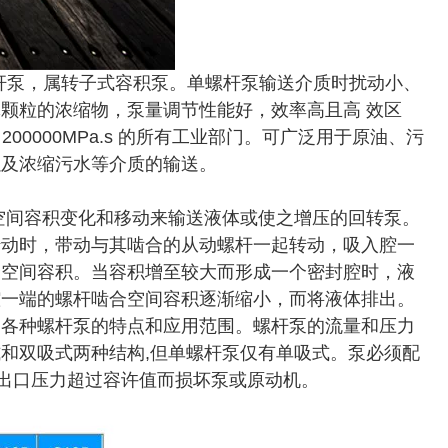
杆泵，属转子式容积泵。单螺杆泵输送介质时扰动小、
颗粒的浓缩物，泵量调节性能好，效率高且高 效区
200000MPa.s 的所有工业部门。可广泛用于原油、污
以及浓缩污水等介质的输送。
空间容积变化和移动来输送液体或使之增压的回转泵。
转动时，带动与其啮合的从动螺杆一起转动，吸入腔一
合空间容积。当容积增至较大而形成一个密封腔时，液
腔一端的螺杆啮合空间容积逐渐缩小，而将液体排出。
为各种螺杆泵的特点和应用范围。螺杆泵的流量和压力
和双吸式两种结构,但单螺杆泵仅有单吸式。泵必须配
的出口压力超过容许值而损坏泵或原动机。