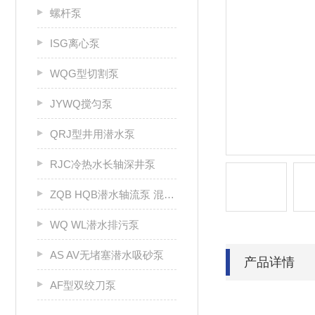
螺杆泵
ISG离心泵
WQG型切割泵
JYWQ搅匀泵
QRJ型井用潜水泵
RJC冷热水长轴深井泵
ZQB HQB潜水轴流泵 混流泵
WQ WL潜水排污泵
AS AV无堵塞潜水吸砂泵
产品详情
AF型双绞刀泵