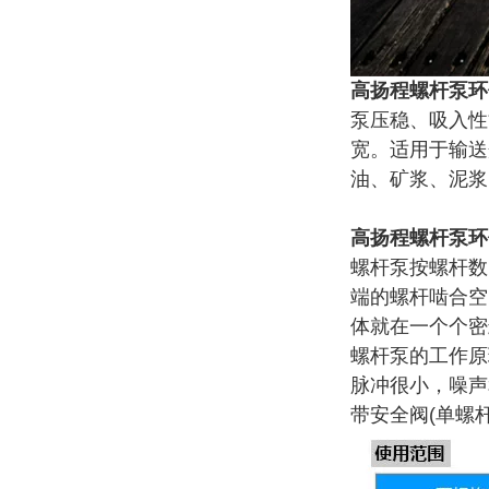
高
扬程螺杆泵环
泵压稳、吸入性
宽。适用于输送介
油、矿浆、泥浆
高扬程螺杆泵环
螺杆泵按螺杆数
端的螺杆啮合空
体就在一个个密
螺杆泵的工作原
脉冲很小，噪声
带安全阀(单螺