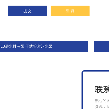
WL3潜水排污泵 干式管道污水泵
联
贴心的
参观，