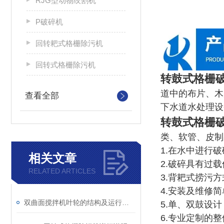
RJG型动物绞割机
P破碎机
回转耙式格栅除污机
回转式格栅除污机
转鼓式格栅
道中的布片、木
查看全部
下水道水处理设
转鼓式格栅
类、软管、皮制
1.在水中进行
相关文章
2.破碎具有过
RELATED ARTICLES
3.背耙式捞污
4.安装及维修
双曲面搅拌机叶轮的结构及运行说明
5.单、双鼓设
6.专业定制的