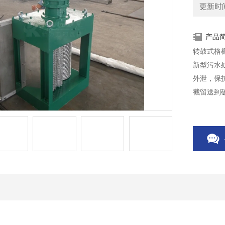
更新时间：
产品
转鼓式格
新型污水
外泄，保
截留送到
证下水道