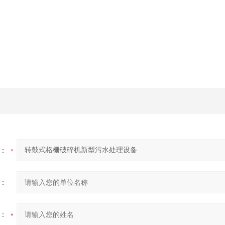
：
：
：