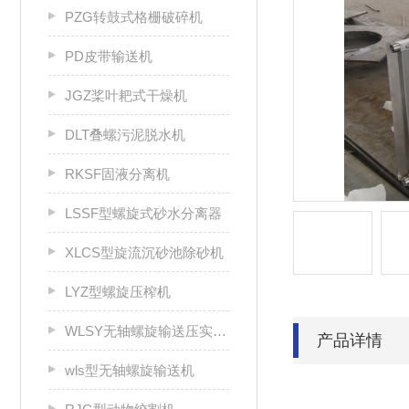
PZG转鼓式格栅破碎机
PD皮带输送机
JGZ桨叶耙式干燥机
DLT叠螺污泥脱水机
RKSF固液分离机
LSSF型螺旋式砂水分离器
XLCS型旋流沉砂池除砂机
LYZ型螺旋压榨机
WLSY无轴螺旋输送压实一体机
产品详情
wls型无轴螺旋输送机