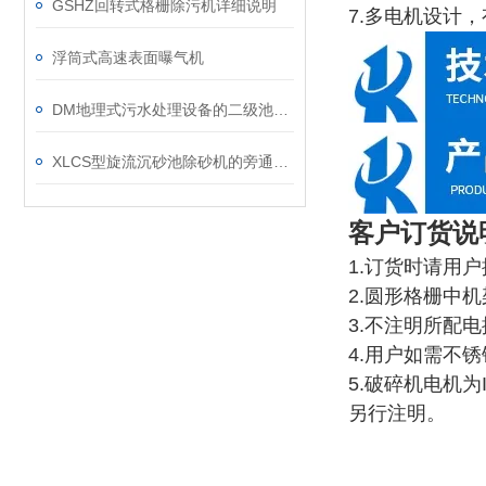
GSHZ回转式格栅除污机详细说明
7.多电机设计
浮筒式高速表面曝气机
DM地理式污水处理设备的二级池设计说明
XLCS型旋流沉砂池除砂机的旁通阀故障如何维修？
客户订货说
1.订货时请用
2.圆形格栅中
3.不注明所配
4.用户如需不
5.破碎机电机
另行注明。