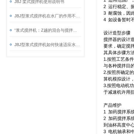
JBJ 桨式搅拌机使用说明书
2 运行稳定、
3 耐腐蚀，因此
JBJ型浆式搅拌机在水厂的作用不言而喻
4 如设备暂时
“浆式搅拌机：Z越的混合与搅拌解决方案“
设计造型步骤
搅拌器的设计
JBJ型浆式搅拌机如何快速适应水量的变化？
要求，确定搅
其具体步骤方
1.按照工艺
与各种搅拌目
2.按照所确
算机模拟设计
3.按照电动
于减速机许用
产品维护
1 加药搅拌
2 加药搅拌系
到油杯高度中
3 电机轴承和