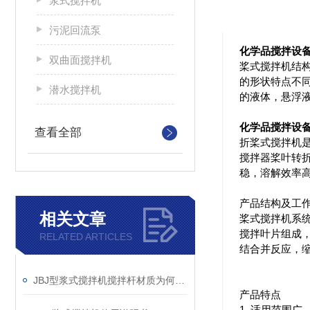
浆式搅拌机
污泥回流泵
化学品搅拌设备
双曲面搅拌机
桨式搅拌机结
的形状特点不
潜水搅拌机
的液体，悬浮
化学品搅拌设备
查看全部
折桨式搅拌机
搅拌器桨叶转
稳，溶解效率
产品结构及工
相关文章
桨式搅拌机系
搅拌叶片组成
RELATED ARTICLES
结合并反应，
JBJ型浆式搅拌机搅拌杆材质为何选碳钢？
产品特点
1 适用范围广