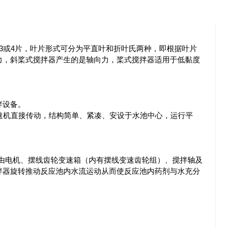
3或4片，叶片形式可分为平直叶和折叶氏两种，即根据叶片
力，斜桨式搅拌器产生的是轴向力，桨式搅拌器适用于低黏度
拌设备。
速机直接传动，结构简单、紧凑、安设于水池中心，运行平
由电机、摆线齿轮变速箱（内有摆线变速齿轮组）、搅拌轴及
拌器旋转推动反应池内水流运动从而使反应池内药剂与水充分