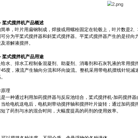
 桨式搅拌机
产品概述
构简单，叶片用扁钢制成，焊接或用螺栓固定在轮毂上，叶片数是2、
同可分为平桨式搅拌器和斜桨式搅拌器。平桨式搅拌器产生的是径向
液及溶解液搅拌。
 桨式搅拌机
产品用途
是给水、排水工程制备混凝剂、助凝剂、消毒剂和石灰乳液的常用搅
折45度，液流产生轴向分流和环向旋流。整机采用带电机摆线针轮减
高。
作原理
统是一种通过利用加药搅拌器与反应池结合，桨式搅拌机-加药搅拌器
，当给电机送电后，电机则带动搅拌轴和搅拌叶片旋转；通过加药搅
缩短了药剂与水的混合时间，大幅度提高的药剂的使用效率。
，可以搅拌各种浓度、不同介质、含悬浮物的各种液体。