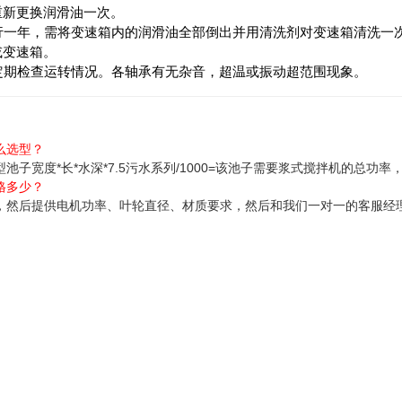
重新更换润滑油一次。
运行一年，需将变速箱内的润滑油全部倒出并用清洗剂对变速箱清洗一
或变速箱。
需定期检查运转情况。各轴承有无杂音，超温或振动超范围现象。
么选型？
子宽度*长*水深*7.5污水系列/1000=该池子需要浆式搅拌机的总功率
格多少？
，然后提供电机功率、叶轮直径、材质要求，然后和我们一对一的客服经