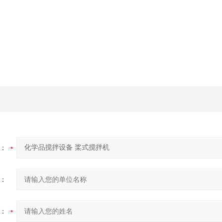
：
：
：