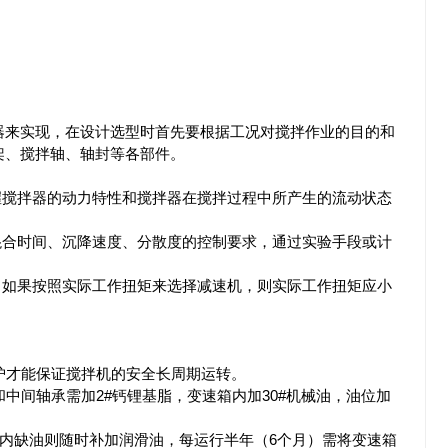
器来实现，在设计选型时首先要根据工况对搅拌作业的目的和
架、搅拌轴、轴封等各部件。
握搅拌器的动力特性和搅拌器在搅拌过程中所产生的流动状态
混合时间、沉降速度、分散度的控制要求，通过实验手段或计
。如果按照实际工作扭矩来选择减速机，则实际工作扭矩应小
护才能保证搅拌机的安全长周期运转。
中间轴承需加2#钙锂基脂，变速箱内加30#机械油，油位加
杯内缺油则随时补加润滑油，每运行半年（6个月）需将变速箱