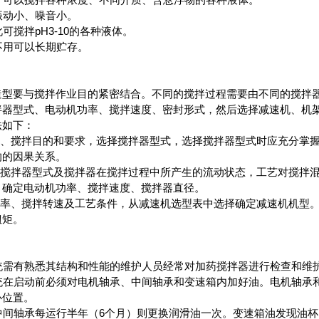
振动小、噪音小。
可搅拌pH3-10的各种液体。
不用可以长期贮存。
造型要与搅拌作业目的紧密结合。不同的搅拌过程需要由不同的搅拌
拌器型式、电动机功率、搅拌速度、密封形式，然后选择减速机、机
法如下：
条件、搅拌目的和要求，选择搅拌器型式，选择搅拌器型式时应充分掌
的的因果关系。
定的搅拌器型式及搅拌器在搅拌过程中所产生的流动状态，工艺对搅拌
，确定电动机功率、搅拌速度、搅拌器直径。
机功率、搅拌转速及工艺条件，从减速机选型表中选择确定减速机机型
扭矩。
系统需有熟悉其结构和性能的维护人员经常对加药搅拌器进行检查和维
统在启动前必须对电机轴承、中间轴承和变速箱内加好油。电机轴承和
心位置。
中间轴承每运行半年（6个月）则更换润滑油一次。变速箱油发现油