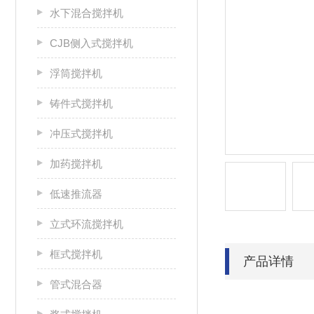
水下混合搅拌机
CJB侧入式搅拌机
浮筒搅拌机
铸件式搅拌机
冲压式搅拌机
加药搅拌机
低速推流器
立式环流搅拌机
框式搅拌机
产品详情
管式混合器