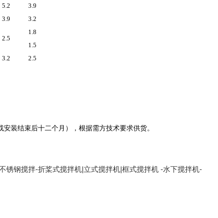
5.2
3.9
3.9
3.2
1.8
2.5
1.5
3.2
2.5
或安装结束后十二个月），
根据需方技术要求供货。
不锈钢搅拌-折桨式搅拌机|立式搅拌机|框式搅拌机 -水下搅拌机-