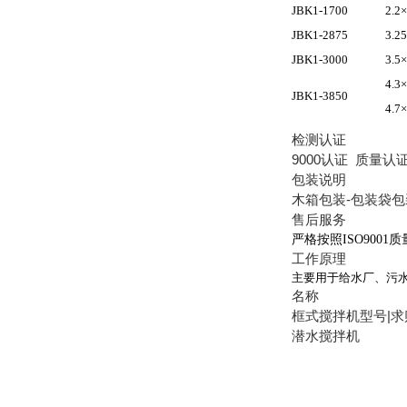
JBK1-1700
2.2×
JBK1-2875
3.2
JBK1-3000
3.5×
4.3×
JBK1-3850
4.7×
检测认证
9000认证 质量认
包装说明
木箱包装-包装袋包
售后服务
严格按照
ISO9001
质
工作原理
主要用于给水厂、污
名称
框式搅拌机型号|求
潜水搅拌机