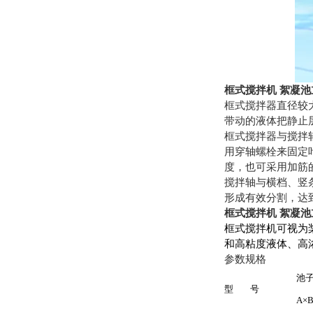
框式搅拌机 絮凝
框式搅拌器直径较大
带动的液体把静止
框式搅拌器与搅拌
用穿轴螺栓来固定
度，也可采用加筋
搅拌轴与横档、竖
形成有效分割，达
框式搅拌机 絮凝
框式搅拌机可视为
和高粘度液体、高
参数规格
池
型
号
A×