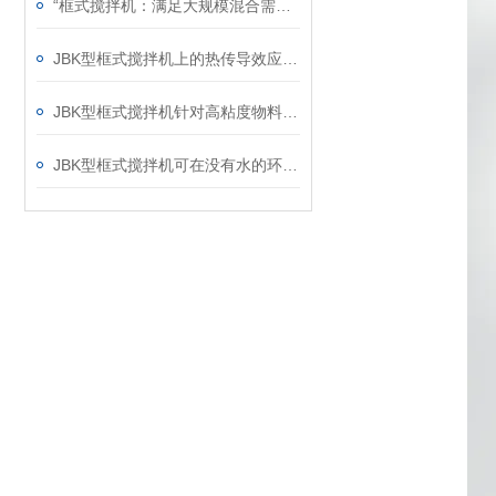
“框式搅拌机：满足大规模混合需求的理想选择“
JBK型框式搅拌机上的热传导效应分析
JBK型框式搅拌机针对高粘度物料的搅拌说明
JBK型框式搅拌机可在没有水的环境中运行吗？