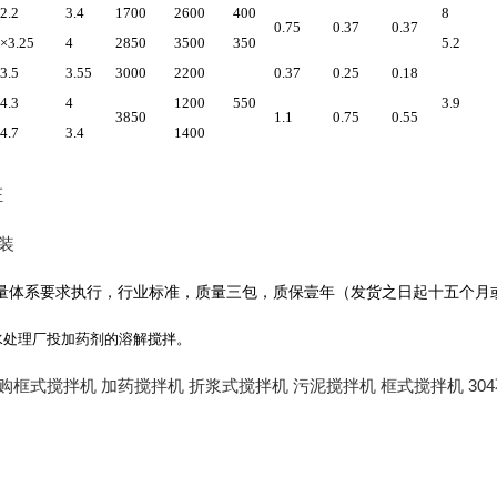
2.2
3.4
1700
2600
400
8
0.75
0.37
0.37
5×3.25
4
2850
3500
350
5.2
3.5
3.55
3000
2200
0.37
0.25
0.18
4.3
4
1200
550
3.9
3850
1.1
0.75
0.55
4.7
3.4
1400
证
装
量体系要求执行，行业标准，质量三包，质保壹年（发货之日起十五个月
水处理厂投加药剂的溶解搅拌。
购框式搅拌机 加药搅拌机 折浆式搅拌机 污泥搅拌机 框式搅拌机 304