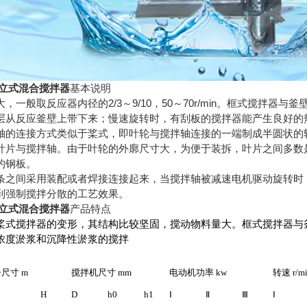
池立式混合搅拌器
基本说明
，一般取反应器内径的2/3～9/10，50～70r/min。框式搅拌
层从反应釜壁上带下来；慢速旋转时，有刮板的搅拌器能产生良好的
轴的连接方式类似于桨式，即叶轮与搅拌轴连接的一端制成半圆状的
叶片与搅拌轴。由于叶轮的外廓尺寸大，为便于装拆，叶片之间多数
的钢板。
条之间采用装配或者焊接连接起来，当搅拌轴被减速电机驱动旋转时
到强制搅拌分散的工艺效果。
池立式混合搅拌器
产品特点
桨式搅拌器的变形，其结构比较坚固，搅动物料量大。框式搅拌器与
浓度淤浆和沉降性淤浆的搅拌
子尺寸
m
搅拌机尺寸
mm
电动机功率
kw
转速
r/m
B
H
D
h0
h1
Ⅰ
Ⅱ
Ⅲ
Ⅰ