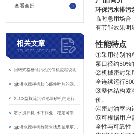
查看全部
环保污水排污
临时急用场合
有节能效果明
相关文章
性能特点
RELATED ARTICLES
①采用特别的
泵口径约50
回转式格栅除污机的停机流程说明
②机械密封采
全连续运行80
qjb潜水搅拌机核心部件叶片的选型介绍
③整体结构紧
XLCS型旋流沉砂池除砂机的运行事项及维护
价。
④密封油室内
潜水搅拌机-水下作业，稳定可靠，保证工程进度！
⑤可根据用户
全性与可靠性
qjb潜水搅拌机故障查找及轴承更换说明