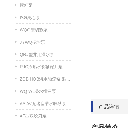
螺杆泵
ISG离心泵
WQG型切割泵
JYWQ搅匀泵
QRJ型井用潜水泵
RJC冷热水长轴深井泵
ZQB HQB潜水轴流泵 混流泵
WQ WL潜水排污泵
AS AV无堵塞潜水吸砂泵
产品详情
AF型双绞刀泵
产品简介