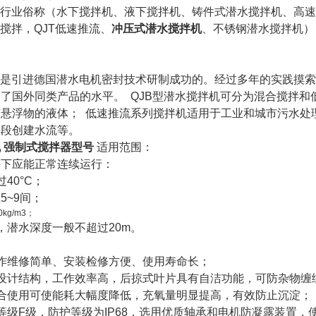
：行业俗称（水下搅拌机、液下搅拌机、铸件式潜水搅拌机、高
合搅拌，QJT低速推流、
冲压式潜水搅拌机
、不锈钢潜水搅拌机）
机是引进德国潜水电机密封技术研制成功的。经过多年的实践摸索
了国外同类产品的水平。 QJB型潜水搅拌机可分为混合搅拌和
悬浮物的液体； 低速推流系列搅拌机适用于工业和城市污水处
阶段创建水流等。
 强制式搅拌器型号
适用范围：
件下应能正常连续运行：
40°C；
5~9间；
kg/m3；
，潜水深度一般不超过20m。
作维修简单、安装检修方便、使用寿命长；
设计结构，工作效率高，后掠式叶片具有自洁功能，可防杂物缠
合使用可使能耗大幅度降低，充氧量明显提高，有效防止沉淀；
等级F级，防护等级为IP68，选用优质轴承和电机防凝露装置，