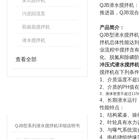
浆式搅拌机
QJB潜水搅拌机
推进器，QJB混
污泥回流泵
双曲面搅拌机
产品简介：
QJB型潜水搅拌
潜水搅拌机
拌机总体性能达到
业流程中搅拌含有
化、脱氮和除磷
查看全部
冲压式潜水搅拌机
搅拌机在下列条
1、介质温度不超过
2、介质的PH值在
3、液体密度不超过1150
相关文章
4、长期潜水运行
RELATED ARTICLES
性能特点：
1、结构紧凑、操
2、叶轮具有水力
QJB型系列潜水搅拌机详细说明书
3、与曝气系统混
4、电机绕组绝缘