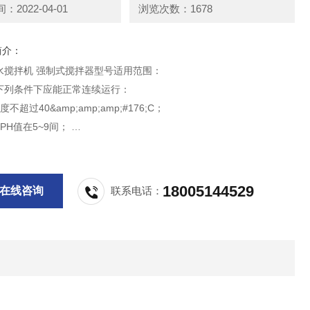
2022-04-01
浏览次数：1678
简介：
水搅拌机 强制式搅拌器型号适用范围：
下列条件下应能正常连续运行：
不超过40&amp;amp;amp;#176;C；
PH值在5~9间；
度不超过1150kg/m3；
潜水运行，潜水深度一般不超过20m。
18005144529
在线咨询
联系电话：