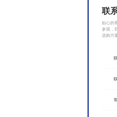
联
贴心的
参观，
选购方
我们
联
常
sitemap.xml
管理登陆