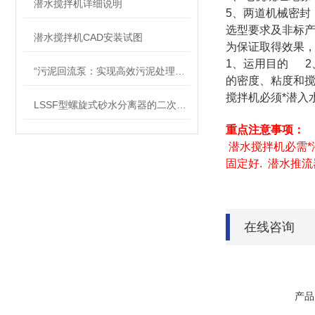
潜水搅拌机详细说明
5、两道机械密封
选型要求及非标
潜水搅拌机CAD安装试图
为保证取得效果
1、运用目的 
“污泥回流泵：实现高效污泥处理的关键设备“
的密度、粘度和
搅拌机必须*潜入
LSSF型螺旋式砂水分离器的二次处理过程说明
重点注意事项：
潜水搅拌机必需
固定好. 潜水推
在线咨询
产品