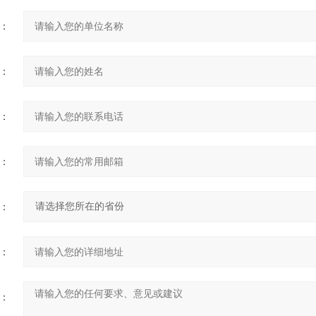
：
：
：
：
：
：
：