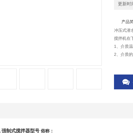
更新时间：
产品
冲压式潜
搅拌机在
1、介质温度
2、介质的
3、液体密
4、长期
 强制式搅拌器型号
俗称：