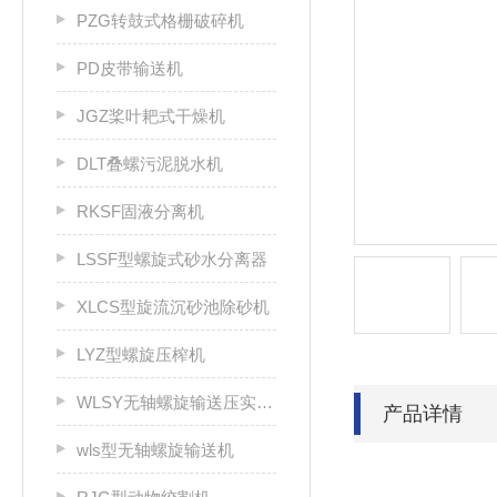
PZG转鼓式格栅破碎机
PD皮带输送机
JGZ桨叶耙式干燥机
DLT叠螺污泥脱水机
RKSF固液分离机
LSSF型螺旋式砂水分离器
XLCS型旋流沉砂池除砂机
LYZ型螺旋压榨机
WLSY无轴螺旋输送压实一体机
产品详情
wls型无轴螺旋输送机