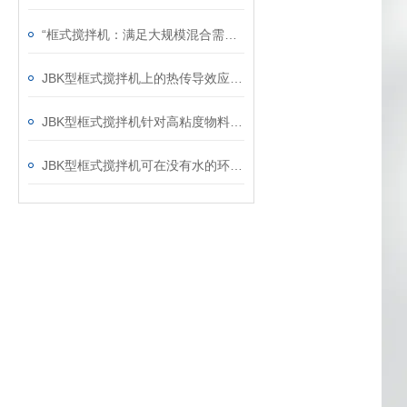
“框式搅拌机：满足大规模混合需求的理想选择“
JBK型框式搅拌机上的热传导效应分析
JBK型框式搅拌机针对高粘度物料的搅拌说明
JBK型框式搅拌机可在没有水的环境中运行吗？