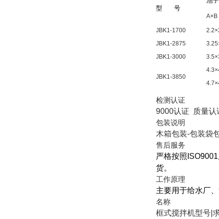
池子
型
号
A×B
JBK1-1700
2.2×
JBK1-2875
3.25
JBK1-3000
3.5×
4.3×
JBK1-3850
4.7×
检测认证
9000认证 质量认
包装说明
木箱包装-包装袋
售后服务
严格按照
ISO9001
货。
工作原理
主要用于给水厂、
名称
框式搅拌机型号|求