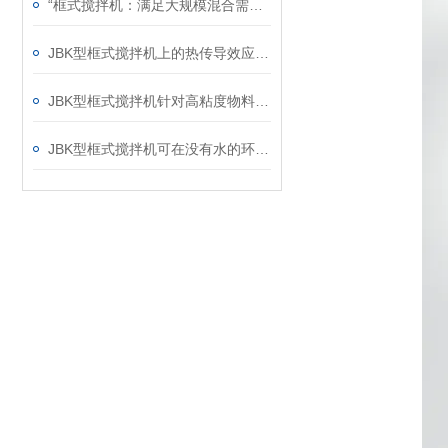
“框式搅拌机：满足大规模混合需求的理想选择“
JBK型框式搅拌机上的热传导效应分析
JBK型框式搅拌机针对高粘度物料的搅拌说明
JBK型框式搅拌机可在没有水的环境中运行吗？