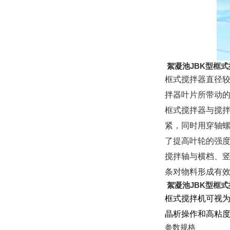
絮凝池JBK型框
框式搅拌器直径较
拌器叶片所带动
框式搅拌器与搅
紧，同时用穿轴
了提高叶轮的强
搅拌轴与横档、
条对物料形成有
絮凝池JBK型框
框式搅拌机可视
晶析操作和高粘
参数规格