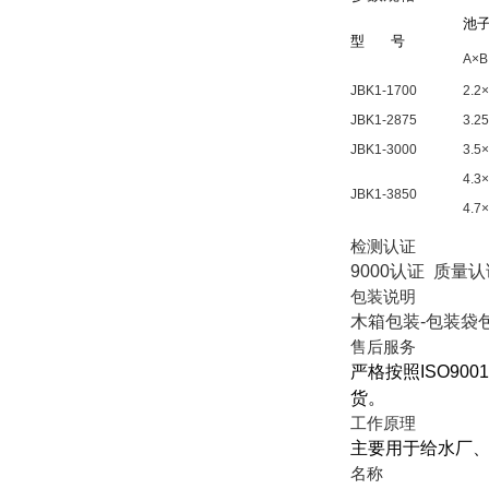
池
型
号
A×B
JBK1-1700
2.2×
JBK1-2875
3.2
JBK1-3000
3.5×
4.3×
JBK1-3850
4.7×
检测认证
9000认证 质量
包装说明
木箱包装-包装袋
售后服务
严格按照
ISO9001
货。
工作原理
主要用于给水厂
名称