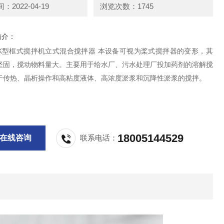
2022-04-19
浏览次数：1745
简介：
BK型框式搅拌机立式混合搅拌器 本设备可视为桨式搅拌器的变形，其
坚固，搅动物料量大。主要用于给水厂、污水处理厂投加药剂的溶解搅
于传热、晶析操作和高粘度液体、高浓度淤浆和沉降性淤浆的搅拌。
18005144529
在线咨询
联系电话：