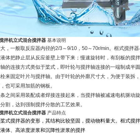
式搅拌机立式混合搅拌器
基本说明
大，一般取反应器内径的2/3～9/10，50～70r/min。框
的液体把静止层从反应釜壁上带下来；慢速旋转时，有刮板的搅
拌轴的连接方式类似于桨式，即叶轮与搅拌轴连接的一端制成半
螺栓来固定叶片与搅拌轴。由于叶轮的外廓尺寸大，为便于装拆
度，也可采用加筋的钢板。
竖条之间采用装配或者焊接连接起来，当搅拌轴被减速电机驱动
效分割，达到强制搅拌分散的工艺效果。
式搅拌机立式混合搅拌器
产品特点
为桨式搅拌器的变形，其结构比较坚固，搅动物料量大。框式搅
度液体、高浓度淤浆和沉降性淤浆的搅拌